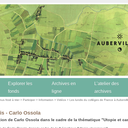
Explorer les
Archives en
L’atelier des
fonds
ligne
archives
us froid à trier
>
Participer
>
Information
>
Vidéos
>
Les lundis du collèges de France à Aubervill
is - Carlo Ossola
tion de Carlo Ossola dans le cadre de la thématique "Utopie et ca