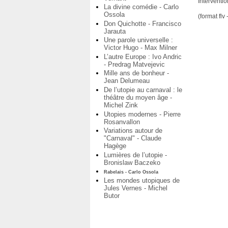
Interventi
La divine comédie - Carlo
Ossola
(format flv
Don Quichotte - Francisco
Jarauta
Une parole universelle :
Victor Hugo - Max Milner
L’autre Europe : Ivo Andric
- Predrag Matvejevic
Mille ans de bonheur -
Jean Delumeau
De l’utopie au carnaval : le
théâtre du moyen âge -
Michel Zink
Utopies modernes - Pierre
Rosanvallon
Variations autour de
"Carnaval" - Claude
Hagège
Lumières de l’utopie -
Bronislaw Baczeko
Rabelais - Carlo Ossola
Les mondes utopiques de
Jules Vernes - Michel
Butor