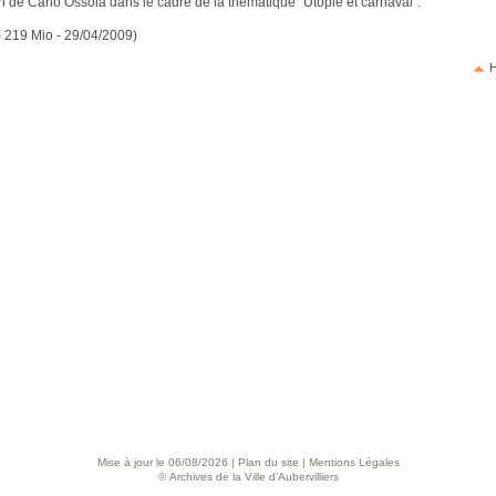
on de Carlo Ossola dans le cadre de la thématique "Utopie et carnaval".
 - 219 Mio - 29/04/2009)
H
Mise à jour le 06/08/2026 |
Plan du site
|
Mentions Légales
© Archives de la Ville d’Aubervilliers