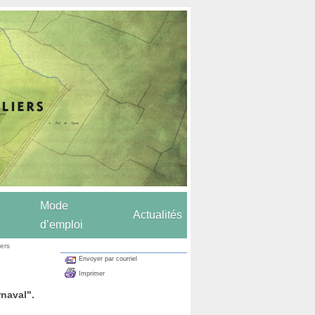
Mode
Actualités
d’emploi
iers
Envoyer par courriel
Imprimer
rnaval".