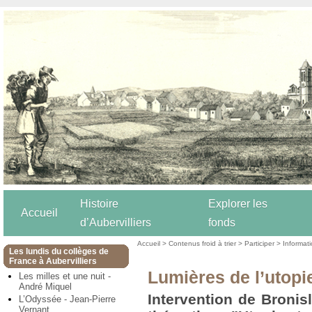
Histoire
Explorer les
Accueil
d’Aubervilliers
fonds
Accueil
>
Contenus froid à trier
>
Participer
>
Informat
Les lundis du collèges de
France à Aubervilliers
Lumières de l’utopi
Les milles et une nuit -
André Miquel
Intervention de Bronis
L’Odyssée - Jean-Pierre
Vernant