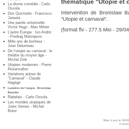
thématique "Utopie et 
La divine comédie - Carlo
Ossola
Intervention de Bronislaw 
Don Quichotte - Francisco
Jarauta
"Utopie et carnaval".
Une parole universelle :
Victor Hugo - Max Milner
(format flv - 277.5 Mio - 29/0
L’autre Europe : Ivo Andric
- Predrag Matvejevic
Mille ans de bonheur -
Jean Delumeau
De l’utopie au carnaval : le
théâtre du moyen âge -
Michel Zink
Utopies modernes - Pierre
Rosanvallon
Variations autour de
"Carnaval" - Claude
Hagège
Lumières de l’utopie - Bronislaw
Baczeko
Rabelais - Carlo Ossola
Les mondes utopiques de
Jules Vernes - Michel
Butor
Mise à jour le 06/0
© Archiv