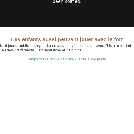
Les enfants aussi peuvent jouer avec le fort
ivret jeune public, les (grands) enfants peuvent s’amuser avec l’histoire du fort !
jeu des 7 différences,... un livret riche et instructif !
Temps fort - HIstoire d'un site - Livret jeune public