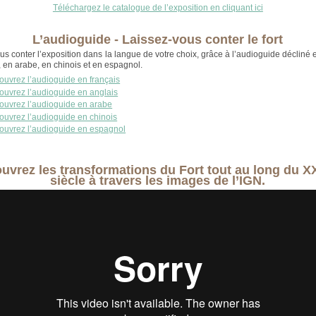
Téléchargez le catalogue de l’exposition en cliquant ici
L’audioguide - Laissez-vous conter le fort
us conter l’exposition dans la langue de votre choix, grâce à l’audioguide décliné e
, en arabe, en chinois et en espagnol.
uvrez l’audioguide en français
ouvrez l’audioguide en anglais
ouvrez l’audioguide en arabe
ouvrez l’audioguide en chinois
ouvrez l’audioguide en espagnol
uvrez les transformations du Fort tout au long du 
siècle à travers les images de l’IGN.