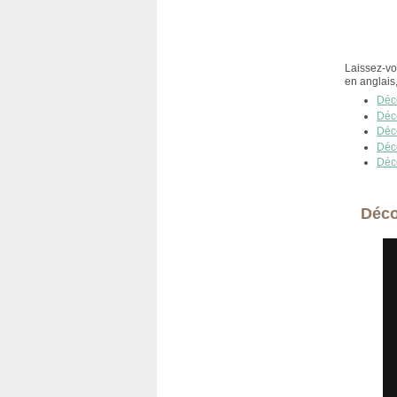
Laissez-vo
en anglais
Déco
Déc
Déc
Déc
Déc
Déco