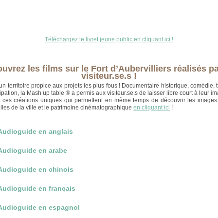
Téléchargez le livret jeune public en cliquant ici !
uvrez les films sur le Fort d’Aubervilliers réalisés pa
visiteur.se.s !
 un territoire propice aux projets les plus fous ! Documentaire historique, comédie,
cipation, la Mash up table ® a permis aux visiteur.se.s de laisser libre court à leur im
 ces créations uniques qui permettent en même temps de découvrir les images 
lles de la ville et le patrimoine cinématographique
en cliquant ici
!
Audioguide en anglais
Audioguide en arabe
Audioguide en chinois
Audioguide en français
Audioguide en espagnol