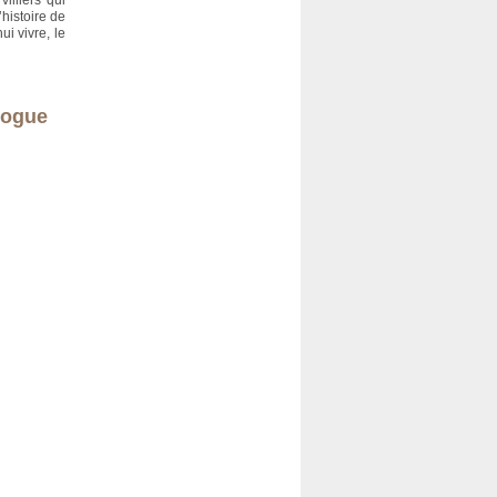
illiers qui
histoire de
ui vivre, le
logue