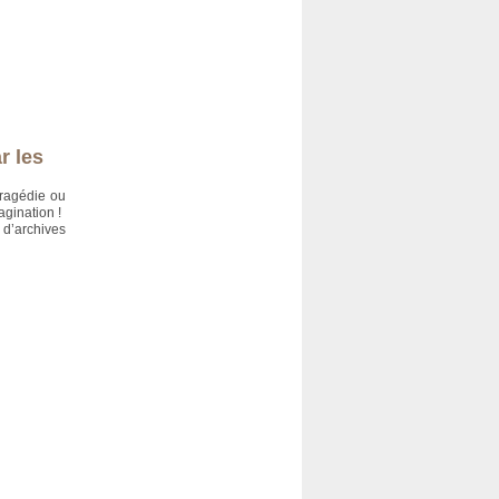
r les
 tragédie ou
agination !
d’archives