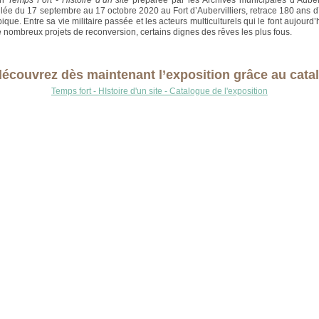
on
Temps Fort - Histoire d’un site
préparée par les Archives municipales d’Auberv
ulée du 17 septembre au 17 octobre 2020 au Fort d’Aubervilliers, retrace 180 ans d’
pique. Entre sa vie militaire passée et les acteurs multiculturels qui le font aujourd’h
de nombreux projets de reconversion, certains dignes des rêves les plus fous.
découvrez dès maintenant l’exposition grâce au cata
Temps fort - HIstoire d'un site - Catalogue de l'exposition