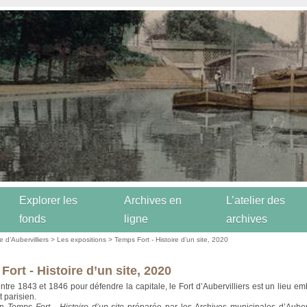
Explorer les
Archives en
L’atelier des
fonds
ligne
archives
re d’Aubervilliers
>
Les expositions
> Temps Fort - Histoire d’un site, 2020
ort - Histoire d’un site, 2020
entre 1843 et 1846 pour défendre la capitale, le Fort d’Aubervilliers est un lieu e
 parisien.