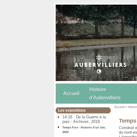
Histoire
Accueil
d’Aubervilliers
Accueil
>
Histoi
Les expositions
14-18 : De la Guerre à la
Temps F
paix - Archives, 2018
Construit 
Temps Fort - Histoire d’un site,
du nord-est
2020