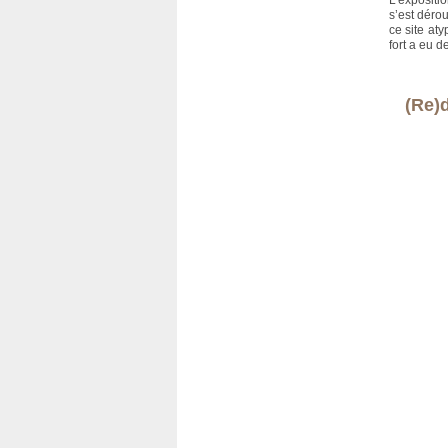
L’expositi
s’est déro
ce site aty
fort a eu 
(Re)