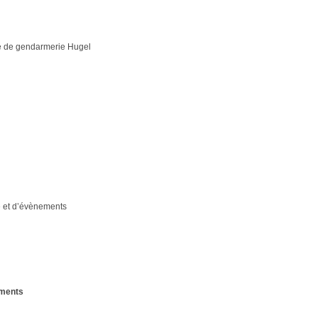
e de gendarmerie Hugel
e et d’évènements
ments