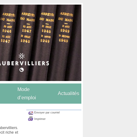
Mode
Actualités
d’emploi
Envoyer par courriel
Imprimer
bervilliers.
cit riche et