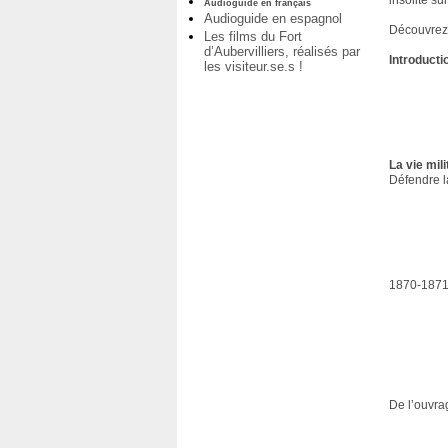
insolite sur
Audioguide en français
Audioguide en espagnol
Découvrez 
Les films du Fort
d’Aubervilliers, réalisés par
Introducti
les visiteur.se.s !
La vie mili
Défendre l
1870-1871,
De l’ouvra