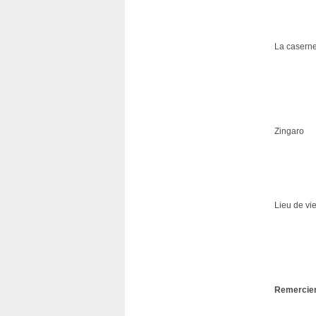
La casern
Zingaro
Lieu de vi
Remercie