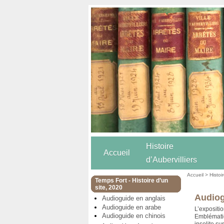
Histoire
Accueil
d’Aubervilliers
Accueil
>
Histoi
Temps Fort - Histoire d’un
site, 2020
Audiog
Audioguide en anglais
Audioguide en arabe
L’expositio
Audioguide en chinois
Emblématiqu