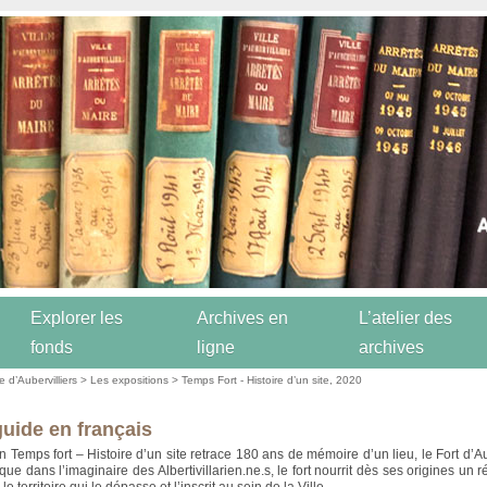
Explorer les
Archives en
L’atelier des
fonds
ligne
archives
re d’Aubervilliers
>
Les expositions
>
Temps Fort - Histoire d’un site, 2020
uide en français
n Temps fort – Histoire d’un site retrace 180 ans de mémoire d’un lieu, le Fort d’Au
e dans l’imaginaire des Albertivillarien.ne.s, le fort nourrit dès ses origines un ré