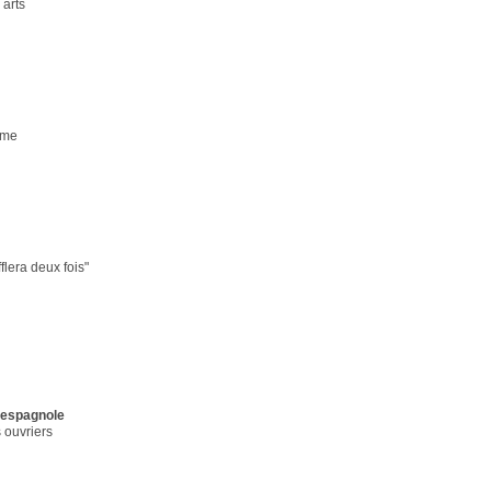
 arts
ome
fflera deux fois"
 espagnole
s ouvriers