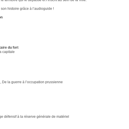
 le territoire qui le dépasse et l’inscrit au sein de la Ville.
son histoire grâce à l’audioguide !
on
taire du fort
a capitale
 De la guerre à l’occupation prussienne
ge défensif à la réserve générale de matériel