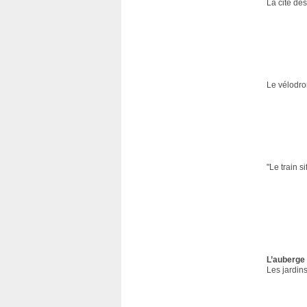
La cité des
Le vélodr
"Le train si
L’auberge
Les jardin