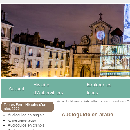
Histoire
Explorer les
Accueil
d’Aubervilliers
fonds
Accueil
>
Histoire d’Aubervilliers
>
Les expositions
>
Te
Temps Fort - Histoire d’un
site, 2020
Audioguide en arabe
Audioguide en anglais
Audioguide en arabe
Audioguide en chinois