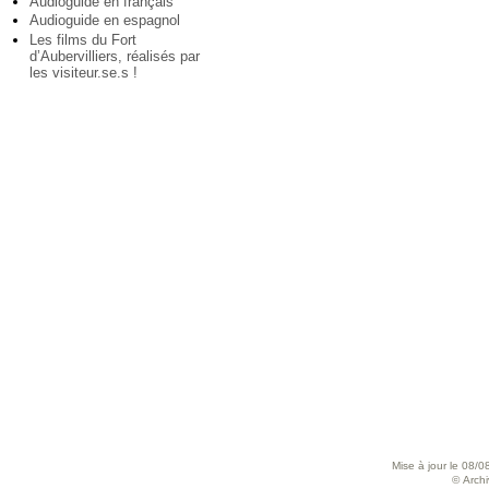
Audioguide en français
Audioguide en espagnol
Les films du Fort
d’Aubervilliers, réalisés par
les visiteur.se.s !
Mise à jour le 08/0
© Archiv