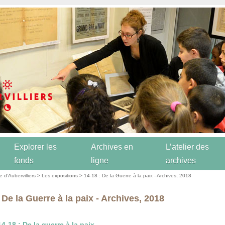
Explorer les
Archives en
L’atelier des
fonds
ligne
archives
re d’Aubervilliers
>
Les expositions
> 14-18 : De la Guerre à la paix - Archives, 2018
 De la Guerre à la paix - Archives, 2018
14-18 : De la guerre à la paix