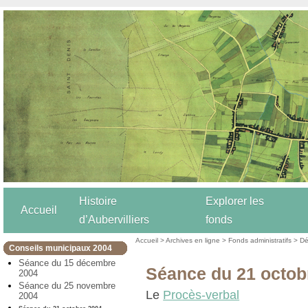
Histoire
Explorer les
Accueil
d’Aubervilliers
fonds
Accueil
>
Archives en ligne
>
Fonds administratifs
>
Dé
Conseils municipaux 2004
Séance du 15 décembre
Séance du 21 octob
2004
Séance du 25 novembre
Le
Procès-verbal
2004