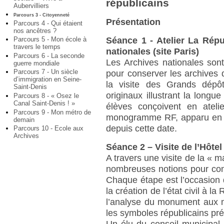
républicains
Aubervilliers
Parcours 3 - Citoyenneté
Présentation
Parcours 4 - Qui étaient
nos ancêtres ?
Parcours 5 - Mon école à
Séance 1 - Atelier La Rép
travers le temps
nationales (site Paris)
Parcours 6 - La seconde
Les Archives nationales son
guerre mondiale
Parcours 7 - Un siècle
pour conserver les archives 
d’immigration en Seine-
la visite des Grands dépô
Saint-Denis
originaux illustrant la longu
Parcours 8 - « Osez le
Canal Saint-Denis ! »
élèves conçoivent en ateli
Parcours 9 - Mon métro de
monogramme RF, apparu en 1
demain
depuis cette date.
Parcours 10 - Ecole aux
Archives
Séance 2 – Visite de l’Hôtel 
A travers une visite de la «
nombreuses notions pour com
Chaque étape est l’occasion 
la création de l’état civil à l
l’analyse du monument aux mo
les symboles républicains prés