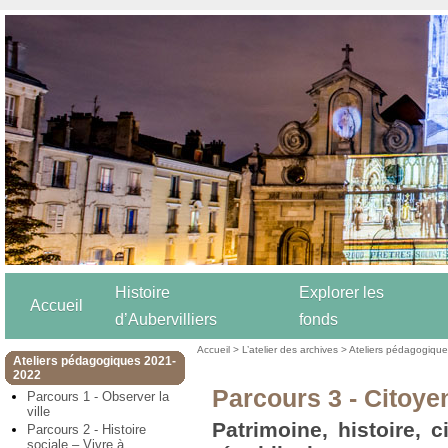
Histoire
Explorer les
Accueil
d’Aubervilliers
fonds
Accueil
>
L’atelier des archives
>
Ateliers pédagogiqu
Ateliers pédagogiques 2021-
2022
Parcours 3 - Citoye
Parcours 1 - Observer la
ville
Patrimoine, histoire, 
Parcours 2 - Histoire
sociale – Vivre à