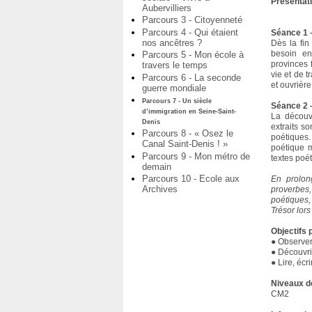
Présentat
Aubervilliers
Parcours 3 - Citoyenneté
Parcours 4 - Qui étaient
Séance 1 –
nos ancêtres ?
Dès la fin
besoin en
Parcours 5 - Mon école à
provinces 
travers le temps
vie et de t
Parcours 6 - La seconde
et ouvrièr
guerre mondiale
Parcours 7 - Un siècle
Séance 2 
d’immigration en Seine-Saint-
La découv
Denis
extraits s
Parcours 8 - « Osez le
poétiques.
Canal Saint-Denis ! »
poétique m
Parcours 9 - Mon métro de
textes poé
demain
Parcours 10 - Ecole aux
En prolon
Archives
proverbes,
poétiques,
Trésor lor
Objectifs
● Observer
● Découvri
● Lire, écr
Niveaux d
CM2