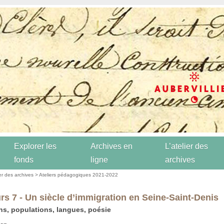
Explorer les
Archives en
L’atelier des
fonds
ligne
archives
ier des archives
>
Ateliers pédagogiques 2021-2022
rs 7 - Un siècle d’immigration en Seine-Saint-Denis
ns, populations, langues, poésie