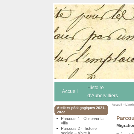
Histoire
Accueil
d’Aubervilliers
Accueil
>
L’atel
Ateliers pédagogiques 2021-
2022
Parcou
Parcours 1 - Observer la
ville
Migratio
Parcours 2 - Histoire
sociale – Vivre à