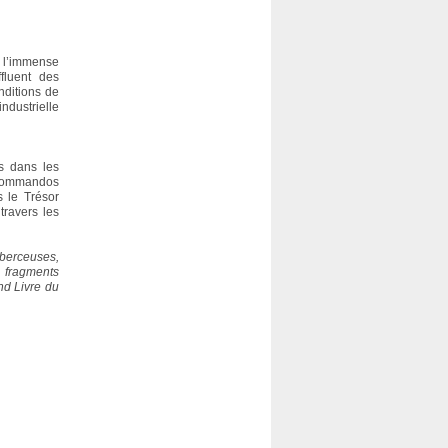
à l’immense
fluent des
nditions de
industrielle
s dans les
s commandos
s le Trésor
travers les
berceuses,
s fragments
nd Livre du