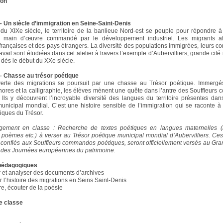
ion
 Un siècle d’immigration en Seine-Saint-Denis
 du XIXe siècle, le territoire de la banlieue Nord-est se peuple pour répondre 
 main d’œuvre commandé par le développement industriel. Les migrants af
françaises et des pays étrangers. La diversité des populations immigrées, leurs co
ravail sont étudiées dans cet atelier à travers l’exemple d’Aubervilliers, grande cité 
e dès le début du XXe siècle.
– Chasse au trésor poétique
erte des migrations se poursuit par une chasse au Trésor poétique. Immergé
onores et la calligraphie, les élèves mènent une quête dans l’antre des Souffleur
 Ils y découvrent l’incroyable diversité des langues du territoire présentes dan
unicipal mondial. C’est une histoire sensible de l’immigration qui se raconte à 
tiques du Trésor.
gement en classe : Recherche de textes poétiques en langues maternelles (
 poèmes etc.) à verser au Trésor poétique municipal mondial d’Aubervilliers. Ce
 confiés aux Souffleurs commandos poétiques, seront officiellement versés au Gra
s des Journées européennes du patrimoine.
 pédagogiques
 et analyser des documents d’archives
r l’histoire des migrations en Seins Saint-Denis
ire, écouter de la poésie
e classe