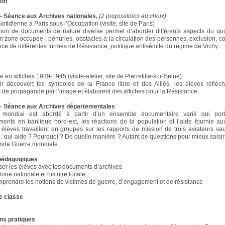
ion
– Séance aux Archives nationales,
(2 propositions au choix)
otidienne à Paris sous l’Occupation (visite, site de Paris)
ion de documents de nature diverse permet d’aborder différents aspects du qu
n zone occupée : pénuries, obstacles à la circulation des personnes, exclusion, co
ce de différentes formes de Résistance, politique antisémite du régime de Vichy.
 en affiches 1939-1945 (visite-atelier, site de Pierrefitte-sur-Seine)
r découvert les symboles de la France libre et des Alliés, les élèves réfléc
 de propagande par l’image et élaborent des affiches pour la Résistance.
– Séance aux Archives départementales
t mondial est abordé à partir d’un ensemble documentaire varié qui por
nts en banlieue nord-est, les réactions de la population et l’aide fournie au
s élèves travaillent en groupes sur les rapports de mission de trois aviateurs sa
 : qui aide ? Pourquoi ? De quelle manière ? Autant de questions pour mieux saisir
onde Guerre mondiale.
 pédagogiques
iser les élèves avec les documents d’archives
toire nationale et histoire locale
mprendre les notions de victimes de guerre, d’engagement et de résistance
e classe
ns pratiques