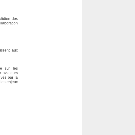
otidien des
llaboration
hissent aux
te sur les
x aviateurs
uvés par la
 les enjeux