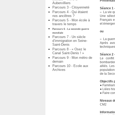
Présentat
Aubervilliers
Parcours 3 - Citoyenneté
Séance 1 
Parcours 4 - Qui étaient
–
La vie qu
nos ancêtres ?
Une sélect
Français e
Parcours 5 - Mon école à
et émergen
travers le temps
Parcours 6 - La seconde guerre
ou
mondiale
Parcours 7 - Un siècle
–
La guerre
d’immigration en Seine-
Après avoi
Saint-Denis
techniques
Parcours 8 - « Osez le
Canal Saint-Denis ! »
Séance 2 
Parcours 9 - Mon métro de
Le confli
demain
bombardeme
Parcours 10 - Ecole aux
alliés. Le
Archives
population
de la Sec
Objectifs
● Familiar
● Liées his
● Faire co
Niveaux d
CM2
Informatio