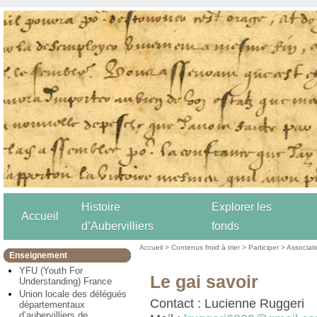
Histoire
Explorer les
Accueil
d’Aubervilliers
fonds
Accueil
>
Contenus froid à trier
>
Participer
>
Associat
Enseignement
YFU (Youth For
Le gai savoir
Understanding) France
Union locale des délégués
Contact : Lucienne Ruggeri
départementaux
d’aubervilliers de