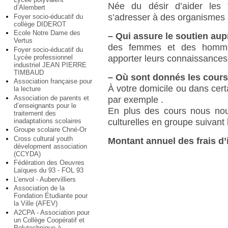
Née du désir d’aider les f
d’Alembert
s’adresser à des organismes 
Foyer socio-éducatif du
collège DIDEROT
Ecole Notre Dame des
–
Qui assure le soutien aup
Vertus
des femmes et des hommes
Foyer socio-éducatif du
Lycée professionnel
apporter leurs connaissances 
industriel JEAN PIERRE
TIMBAUD
–
Où sont donnés les cour
Association française pour
À votre domicile ou dans certa
la lecture
Association de parents et
par exemple .
d’enseignants pour le
En plus des cours nous nous
traitement des
inadaptations scolaires
culturelles en groupe suivant 
Groupe scolaire Chné-Or
Cross cultural youth
Montant annuel des frais d’
dévelopment association
(CCYDA)
Fédération des Oeuvres
Laïques du 93 - FOL 93
L’envol - Aubervilliers
Association de la
Fondation Étudiante pour
la Ville (AFEV)
A2CPA - Association pour
un Collège Coopératif et
Polytechnique à