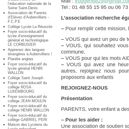
Mail :
lruggeri6829@gmail.c
l’éducation nationale de la
Tel : 01 48 55 15 95 ou 06 73
Seine Saint-Denis
Association de Parents
d’Elèves d’Aubervilliers -
L’association recherche é
F.C.P.E
Collège Lycée La Réussite
–
Pour remplir cette mission
Foyer socio-éducatif du
lycée d’enseignement
–
VOUS qui avez un peu de te
général et technologique
LE CORBUSIER
–
VOUS, qui souhaitez vous i
Apprenez des langues
commune,
étrangères à Aubervilliers !
–
VOUS pour qui les mots AID
Planète anglais
–
VOUS qui avez une heure
Foyer socio-éducatif du
lycée général HENRI
autres, rejoignez nous pou
WALLON
proposons aux enfants
Collège Saint Joseph
Foyer socio-éducatif du
collège ROSA
REJOIGNEZ-NOUS
LUXEMBOURG
Foyer socio-éducatif du
Présentation
collège JEAN MOULIN
Foyer socio-éducatif du
PARENTS, votre enfant a des 
collége HENRI WALLON
Foyer socio-éducatif du
–
Pour les aider :
collège GABRIEL PERI
Maison des Lycéens du
Une association de soutien sc
Lycée polyvalent