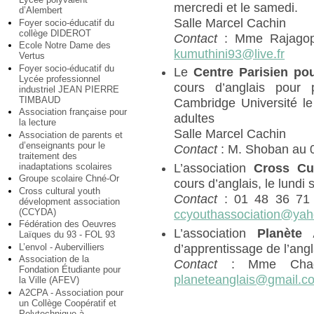
mercredi et le samedi.
d’Alembert
Salle Marcel Cachin
Foyer socio-éducatif du
collège DIDEROT
Contact
: Mme Rajagopa
Ecole Notre Dame des
kumuthini93@live.fr
Vertus
Foyer socio-éducatif du
Le
Centre Parisien po
Lycée professionnel
cours d’anglais pour
industriel JEAN PIERRE
TIMBAUD
Cambridge Université le
Association française pour
adultes
la lecture
Salle Marcel Cachin
Association de parents et
d’enseignants pour le
Contact
: M. Shoban au 
traitement des
inadaptations scolaires
L’association
Cross Cu
Groupe scolaire Chné-Or
cours d’anglais, le lundi 
Cross cultural youth
Contact
: 01 48 36 71 
dévelopment association
(CCYDA)
ccyouthassociation@ya
Fédération des Oeuvres
L’association
Planète 
Laïques du 93 - FOL 93
d’apprentissage de l’angl
L’envol - Aubervilliers
Association de la
Contact
: Mme Chad
Fondation Étudiante pour
planeteanglais@gmail.c
la Ville (AFEV)
A2CPA - Association pour
un Collège Coopératif et
Polytechnique à