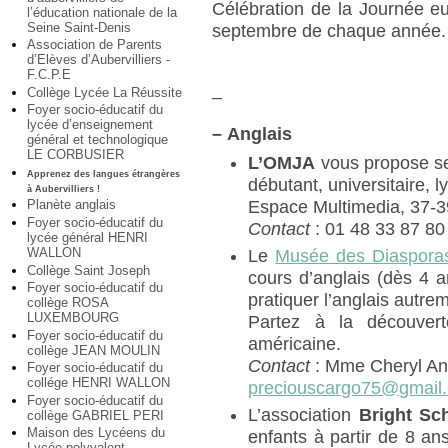
Célébration de la Journée e
l’éducation nationale de la
Seine Saint-Denis
septembre de chaque année.
Association de Parents
d’Elèves d’Aubervilliers -
F.C.P.E
_
Collège Lycée La Réussite
Foyer socio-éducatif du
lycée d’enseignement
–
Anglais
général et technologique
LE CORBUSIER
L’OMJA
vous propose ses
Apprenez des langues étrangères
débutant, universitaire, l
à Aubervilliers !
Espace Multimedia, 37-3
Planète anglais
Foyer socio-éducatif du
Contact
: 01 48 33 87 80
lycée général HENRI
WALLON
Le
Musée des Diasporas
Collège Saint Joseph
cours d’anglais (dès 4 
Foyer socio-éducatif du
pratiquer l’anglais autre
collège ROSA
LUXEMBOURG
Partez à la découvert
Foyer socio-éducatif du
américaine.
collège JEAN MOULIN
Contact
: Mme Cheryl An
Foyer socio-éducatif du
collége HENRI WALLON
preciouscargo75@gmail
Foyer socio-éducatif du
L’association
Bright Sc
collège GABRIEL PERI
Maison des Lycéens du
enfants à partir de 8 an
Lycée polyvalent