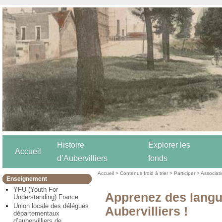
Histoire
Explorer les
Accueil
d’Aubervilliers
fonds
Accueil
>
Contenus froid à trier
>
Participer
>
Associat
Enseignement
YFU (Youth For
Apprenez des langu
Understanding) France
Union locale des délégués
Aubervilliers !
départementaux
d’aubervilliers de