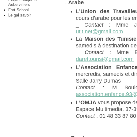
-
Arabe
Aubervilliers
Fort School
L’Union des Travaill
Le gai savoir
cours d’arabe pour les en
_
Contact
: Mme Jl
utit.net@gmail.com
La
Maison des Tunisie
samedis à destination de
_
Contact
: Mme Be
darettounsi@gmail.com
L’Association Enfanc
mercredis, samedis et d
Salle Jarry Dumas
Contact
: M Souid
association.enfance.93
L’OMJA
vous propose de
Espace Multimedia, 37-3
Contact
: 01 48 33 87 80