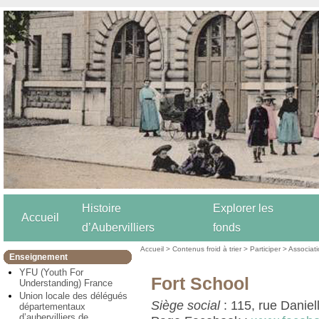
Histoire
Explorer les
Accueil
d’Aubervilliers
fonds
Accueil
>
Contenus froid à trier
>
Participer
>
Associat
Enseignement
YFU (Youth For
Fort School
Understanding) France
Union locale des délégués
Siège social
: 115, rue Daniel
départementaux
d’aubervilliers de