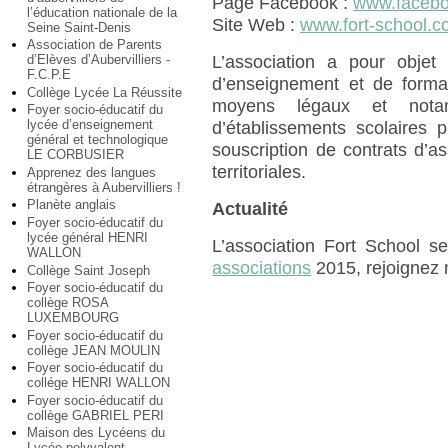
Page Facebook :
www.facebo
l’éducation nationale de la
Site Web :
www.fort-school.
Seine Saint-Denis
Association de Parents
d’Elèves d’Aubervilliers -
L’association a pour objet
F.C.P.E
d’enseignement et de format
Collège Lycée La Réussite
moyens légaux et notam
Foyer socio-éducatif du
lycée d’enseignement
d’établissements scolaires p
général et technologique
souscription de contrats d’ass
LE CORBUSIER
territoriales.
Apprenez des langues
étrangères à Aubervilliers !
Planète anglais
Actualité
Foyer socio-éducatif du
lycée général HENRI
L’association Fort School s
WALLON
associations
2015, rejoignez 
Collège Saint Joseph
Foyer socio-éducatif du
collège ROSA
LUXEMBOURG
Foyer socio-éducatif du
collège JEAN MOULIN
Foyer socio-éducatif du
collége HENRI WALLON
Foyer socio-éducatif du
collège GABRIEL PERI
Maison des Lycéens du
Lycée polyvalent