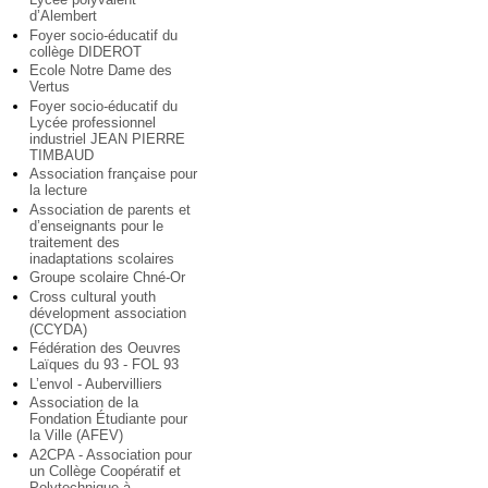
d’Alembert
Foyer socio-éducatif du
collège DIDEROT
Ecole Notre Dame des
Vertus
Foyer socio-éducatif du
Lycée professionnel
industriel JEAN PIERRE
TIMBAUD
Association française pour
la lecture
Association de parents et
d’enseignants pour le
traitement des
inadaptations scolaires
Groupe scolaire Chné-Or
Cross cultural youth
dévelopment association
(CCYDA)
Fédération des Oeuvres
Laïques du 93 - FOL 93
L’envol - Aubervilliers
Association de la
Fondation Étudiante pour
la Ville (AFEV)
A2CPA - Association pour
un Collège Coopératif et
Polytechnique à