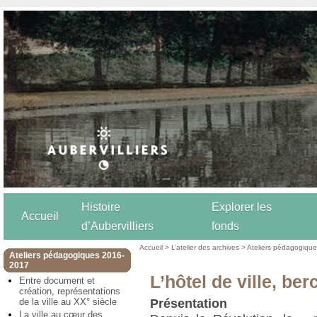
Histoire
Explorer les
Accueil
d’Aubervilliers
fonds
Accueil
>
L’atelier des archives
>
Ateliers pédagogiqu
Ateliers pédagogiques 2016-
2017
L’hôtel de ville, be
Entre document et
création, représentations
de la ville au XX° siècle
Présentation
La ville au cœur des