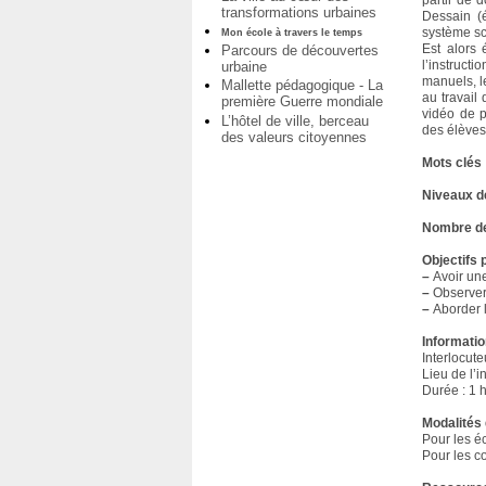
partir de 
transformations urbaines
Dessain (é
système sco
Mon école à travers le temps
Est alors 
Parcours de découvertes
l’instruct
urbaine
manuels, le
Mallette pédagogique - La
au travail
première Guerre mondiale
vidéo de p
L’hôtel de ville, berceau
des élèves
des valeurs citoyennes
Mots clés
Niveaux d
Nombre de
Objectifs
–
Avoir une
–
Observer
–
Aborder l
Informatio
Interlocute
Lieu de l’
Durée : 1 
Modalités 
Pour les éc
Pour les c