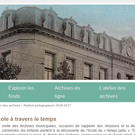
Explorer les
Archives en
L’atelier des
fonds
ligne
archives
ier des archives
>
Ateliers pédagogiques 2016-2017
ole à travers le temps
 visite des Archives municipales, occasion de rappeler ses missions et la div
conservés, les enfants partent à la découverte de l’école du « temps jadis ». Tr