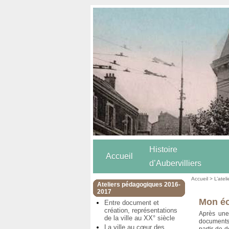
Histoire
Accueil
d’Aubervilliers
Accueil
>
L’atel
Ateliers pédagogiques 2016-
2017
Mon éc
Entre document et
création, représentations
Après une
de la ville au XX° siècle
documents 
La ville au cœur des