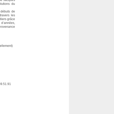
 de Jacques
olutions du
s débuts de
travers les
lliers grâce
n d’années,
 provenance
uellement)
.39.51.91