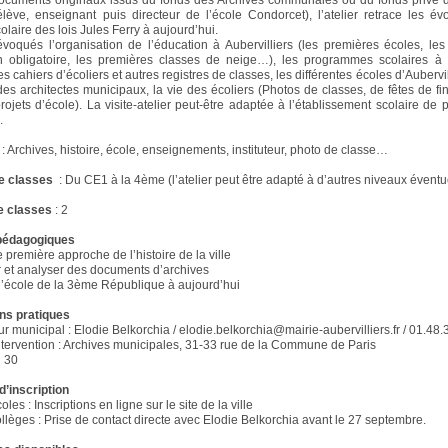
documents originaux issus du fonds des Archives communales ou du fonds privé
lève, enseignant puis directeur de l’école Condorcet), l’atelier retrace les év
laire des lois Jules Ferry à aujourd’hui.
évoqués l’organisation de l’éducation à Aubervilliers (les premières écoles, le
ion obligatoire, les premières classes de neige…), les programmes scolaires à 
s cahiers d’écoliers et autres registres de classes, les différentes écoles d’Aubervi
 des architectes municipaux, la vie des écoliers (Photos de classes, de fêtes de fi
rojets d’école). La visite-atelier peut-être adaptée à l’établissement scolaire de
.
: Archives, histoire, école, enseignements, instituteur, photo de classe…
e classes
: Du CE1 à la 4ème (l’atelier peut être adapté à d’autres niveaux évent
 classes
: 2
 pédagogiques
 première approche de l’histoire de la ville
 et analyser des documents d’archives
’école de la 3ème République à aujourd’hui
ns pratiques
ur municipal : Elodie Belkorchia / elodie.belkorchia@mairie-aubervilliers.fr / 01.48
intervention : Archives municipales, 31-33 rue de la Commune de Paris
h 30
d’inscription
oles : Inscriptions en ligne sur le site de la ville
ollèges : Prise de contact directe avec Elodie Belkorchia avant le 27 septembre.