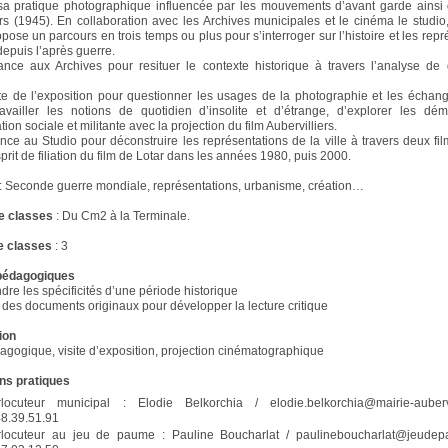
sa pratique photographique influencée par les mouvements d’avant garde ainsi 
ers (1945). En collaboration avec les Archives municipales et le cinéma le studio
ose un parcours en trois temps ou plus pour s’interroger sur l’histoire et les repr
 depuis l’après guerre.
ce aux Archives pour resituer le contexte historique à travers l’analyse de
e de l’exposition pour questionner les usages de la photographie et les échan
ravailler les notions de quotidien d’insolite et d’étrange, d’explorer les dé
on sociale et militante avec la projection du film Aubervilliers.
e au Studio pour déconstruire les représentations de la ville à travers deux fil
rit de filiation du film de Lotar dans les années 1980, puis 2000.
: Seconde guerre mondiale, représentations, urbanisme, création…
e classes
: Du Cm2 à la Terminale.
 classes
: 3
 pédagogiques
e les spécificités d’une période historique
des documents originaux pour développer la lecture critique
ion
dagogique, visite d’exposition, projection cinématographique
ns pratiques
erlocuteur municipal : Elodie Belkorchia / elodie.belkorchia@mairie-aubervil
48.39.51.91
erlocuteur au jeu de paume : Pauline Boucharlat / paulineboucharlat@jeudep