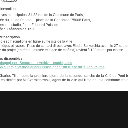
47.03.12.50
ntervention :
hives municipales, 31-33 rue de la Commune de Paris,
ée du jeu de Paume, 1 place de la Concorde, 75008 Paris,
éma Le studio, 2 rue Edouard Poisson.
ée : 3 séances de 1h30.
d’inscription
oles : Inscriptions en ligne sur le site de la ville
ollèges et lycées : Prise de contact directe avec Elodie Belkorchia avant le 27 sept
 du projet (entrée du musée et place de cinéma) revient à 130 euros par classe.
s disponibles
dagogique - Séance aux Archives municipales
on du projet et dossier pour l’enseignant sur le site du jeu de Paume
harles Tillon pose la première pierre de la seconde tranche de la Cité du Pont b
est filmée par M. Czernichowski, agent de la ville qui filme pour la commune les