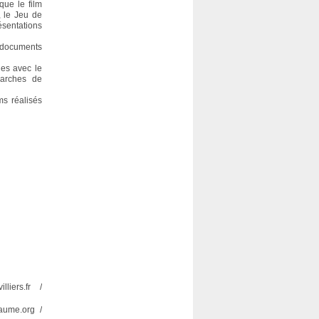
que le film
, le Jeu de
ésentations
 documents
ges avec le
marches de
ms réalisés
liers.fr /
aume.org /