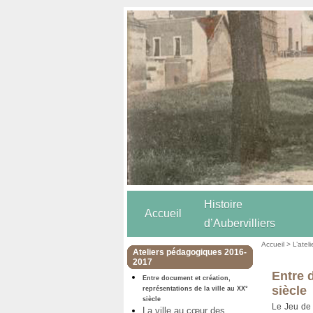
Histoire
Accueil
d’Aubervilliers
Accueil
>
L’atel
Ateliers pédagogiques 2016-
2017
Entre 
Entre document et création,
siècle
représentations de la ville au XX°
siècle
Le Jeu de 
La ville au cœur des