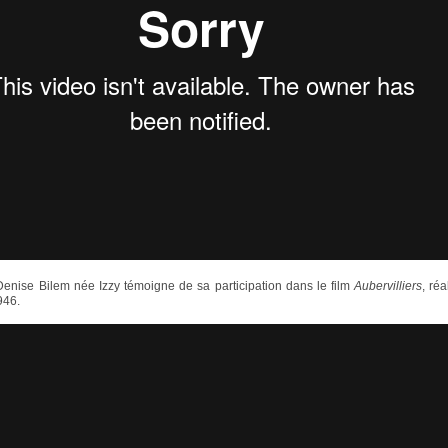
enise Bilem née Izzy témoigne de sa participation dans le film
Aubervilliers
, réa
946.