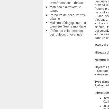
découvrir 
transformations urbaines
Aubervilli
Mon école à travers le
Paume prop
temps
de la ville
Parcours de découvertes
–
Une séan
urbaine
d’époque.
Mallette pédagogique - La
–
Une visit
première Guerre mondiale
cinéma, t
L’hôtel de ville, berceau
documentati
des valeurs citoyennes
–
Une séanc
dans un esp
Mots clés
Niveaux d
Nombre de
Objectifs
–
Comprendr
–
Analyser 
Type d’act
Atelier pé
Informatio
Int
01.
Int