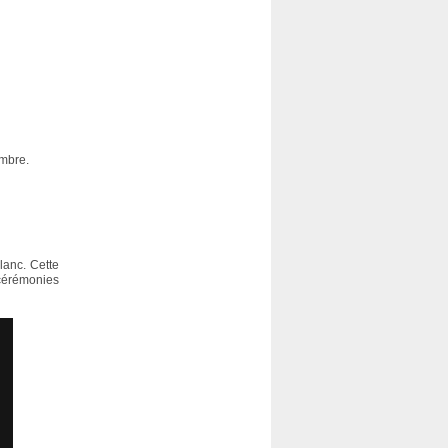
embre.
lanc. Cette
 cérémonies