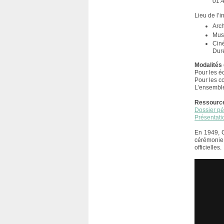
01.
Lieu de l’i
Arc
Mus
Cin
Dur
Modalités 
Pour les éc
Pour les c
L’ensemble
Ressource
Dossier pé
Présentati
En 1949, C
cérémonie 
officielles.