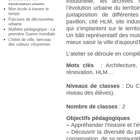
industrielle, les archives
transformations urbaines
l’évolution urbaine du territoi
Mon école à travers le
temps
juxtaposition de différent
Parcours de découvertes
pavillon, cité HLM, site indus
urbaine
qui s’implantent sur le terri
Mallette pédagogique - La
première Guerre mondiale
Un bâti représentatif des mu
L’hôtel de ville, berceau
mieux saisir la ville d’aujourd’
des valeurs citoyennes
L’atelier se déroule en comp
Mots clés
: Architecture,
rénovation, HLM…
Niveaux de classes
: Du CP
niveau des élèves).
Nombre de classes
: 2
Objectifs pédagogiques
–
Appréhender l’histoire et l’év
–
Découvrir la diversité du p
conservation, de sa restaurati