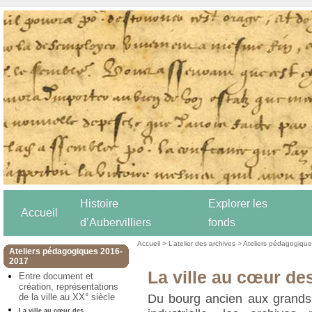
Histoire
Explorer les
Accueil
d’Aubervilliers
fonds
Accueil
>
L’atelier des archives
>
Ateliers pédagogiqu
Ateliers pédagogiques 2016-
2017
La ville au cœur de
Entre document et
création, représentations
de la ville au XX° siècle
Du bourg ancien aux grands 
La ville au cœur des