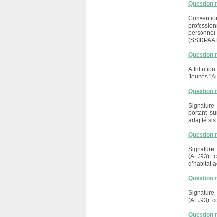
Question 
Convention
professio
personnel
(SSIDPAA
Question 
Attributi
Jeunes "A
Question 
Signature
portant su
adapté sis
Question 
Signature
(ALJ93), 
d’habitat a
Question 
Signature
(ALJ93), co
Question 