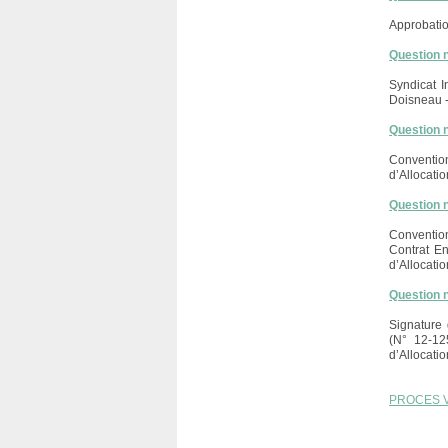
Approbatio
Question 
Syndicat I
Doisneau -
Question 
Convention
d’Allocati
Question 
Conventio
Contrat E
d’Allocati
Question 
Signature 
(N° 12-12
d’Allocati
PROCES 