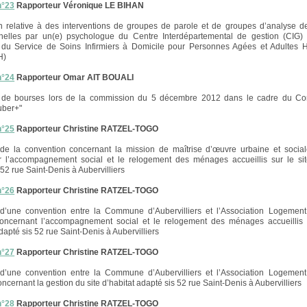
n°23
Rapporteur Véronique LE BIHAN
 relative à des interventions de groupes de parole et de groupes d’analyse d
nnelles par un(e) psychologue du Centre Interdépartemental de gestion (CIG)
 du Service de Soins Infirmiers à Domicile pour Personnes Agées et Adultes 
H)
n°24
Rapporteur Omar AIT BOUALI
on de bourses lors de la commission du 5 décembre 2012 dans le cadre du Con
uber+"
n°25
Rapporteur Christine RATZEL-TOGO
 de la convention concernant la mission de maîtrise d’œuvre urbaine et socia
r l’accompagnement social et le relogement des ménages accueillis sur le sit
 52 rue Saint-Denis à Aubervilliers
n°26
Rapporteur Christine RATZEL-TOGO
 d’une convention entre la Commune d’Aubervilliers et l’Association Logemen
concernant l’accompagnement social et le relogement des ménages accueillis s
dapté sis 52 rue Saint-Denis à Aubervilliers
n°27
Rapporteur Christine RATZEL-TOGO
 d’une convention entre la Commune d’Aubervilliers et l’Association Logemen
ncernant la gestion du site d’habitat adapté sis 52 rue Saint-Denis à Aubervilliers
n°28
Rapporteur Christine RATZEL-TOGO