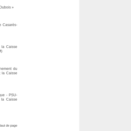
 Dubois »
re Casarès-
t la Caisse
M)
gnement du
 la Caisse
ique - PSU-
 la Caisse
aut de page