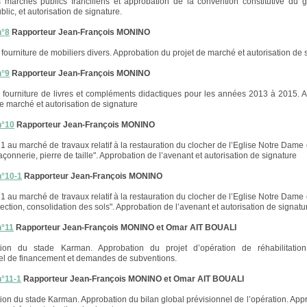
s marchés publics franciliens et approbation de la convention constitutive du
ublic, et autorisation de signature.
n°8
Rapporteur Jean-François MONINO
fourniture de mobiliers divers. Approbation du projet de marché et autorisation de 
n°9
Rapporteur Jean-François MONINO
fourniture de livres et compléments didactiques pour les années 2013 à 2015. 
de marché et autorisation de signature
n°10
Rapporteur Jean-François MONINO
1 au marché de travaux relatif à la restauration du clocher de l’Eglise Notre Dame 
çonnerie, pierre de taille". Approbation de l’avenant et autorisation de signature
n°10-1
Rapporteur Jean-François MONINO
1 au marché de travaux relatif à la restauration du clocher de l’Eglise Notre Dame 
jection, consolidation des sols". Approbation de l’avenant et autorisation de signatu
n°11
Rapporteur Jean-François MONINO et Omar AIT BOUALI
ation du stade Karman. Approbation du projet d’opération de réhabilitatio
el de financement et demandes de subventions.
n°11-1
Rapporteur Jean-François MONINO et Omar AIT BOUALI
tion du stade Karman. Approbation du bilan global prévisionnel de l’opération. App