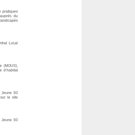
e pratiques
 auprès du
Handicapés
trat Local
le (MOUS),
e d’habitat
t Jeune 93
ur le site
t Jeune 93