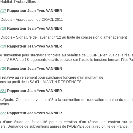
’Habitat d’Aubervilliers
n°17
Rapporteur Jean-Yves VANNIER
 Dubois – Approbation du CRACL 2011
n°18
Rapporteur Jean-Yves VANNIER
Dubois – Signature de l’avenant n°12 au traité de concession d’aménagement
n°19
Rapporteur Jean-Yves VANNIER
ne subvention pour surcharge foncière au bénéfice de LOGIREP en vue de la réali
une V.E.F.A. de 18 logements locatifs sociaux sur l’assiette foncière formant l’ilot P
n°20
Rapporteur Jean-Yves VANNIER
 relative au versement pour surcharge foncière d’un montant de
uros au profit de la SA d’HLM ANTIN RESIDENCES
n°21
Rapporteur Jean-Yves VANNIER
te/Quatre Chemins : avenant n°3 à la convention de rénovation urbaine du quartie
emins.
n°22
Rapporteur Jean-Yves VANNIER
on d’une étude de faisabilité pour la création d’un réseau de chaleur sur 
liers. Demande de subventions auprès de l’ADEME et de la région Ile de France.