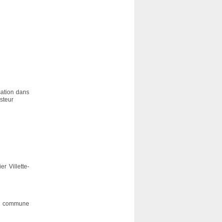
sation dans
asteur
r Villette-
la commune