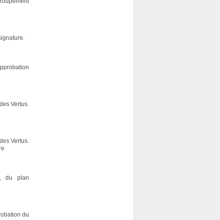
 groupement
signature.
Approbation
des Vertus.
des Vertus.
re
n, du plan
robation du