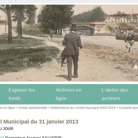
Explorer les
Archives en
L’atelier des
fonds
ligne
archives
es en ligne
>
Fonds administratifs
>
Délibérations du conseil municipal 2004-2014
>
Conseils mun
l Municipal du 31 janvier 2013
U JOUR