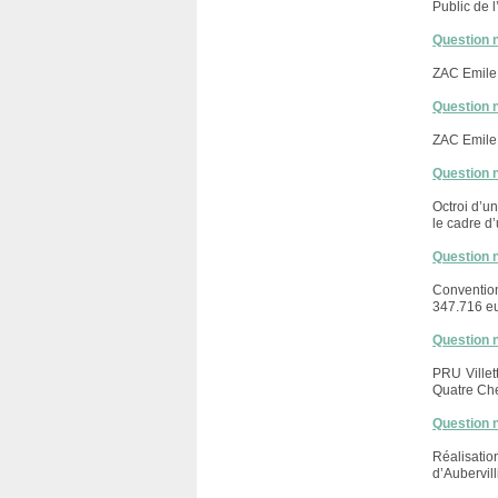
Public de l
Question 
ZAC Emile
Question 
ZAC Emile 
Question 
Octroi d’u
le cadre d’
Question 
Convention
347.716 e
Question 
PRU Villet
Quatre Ch
Question 
Réalisati
d’Aubervil