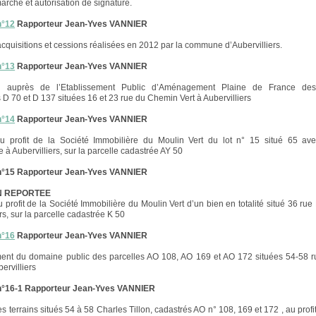
arché et autorisation de signature.
n°12
Rapporteur Jean-Yves VANNIER
acquisitions et cessions réalisées en 2012 par la commune d’Aubervilliers.
n°13
Rapporteur Jean-Yves VANNIER
on auprès de l’Etablissement Public d’Aménagement Plaine de France des
 D 70 et D 137 situées 16 et 23 rue du Chemin Vert à Aubervilliers
n°14
Rapporteur Jean-Yves VANNIER
u profit de la Société Immobilière du Moulin Vert du lot n° 15 situé 65 av
 à Aubervilliers, sur la parcelle cadastrée AY 50
n°15 Rapporteur Jean-Yves VANNIER
N REPORTEE
 profit de la Société Immobilière du Moulin Vert d’un bien en totalité situé 36 rue
rs, sur la parcelle cadastrée K 50
n°16
Rapporteur Jean-Yves VANNIER
ent du domaine public des parcelles AO 108, AO 169 et AO 172 situées 54-58 r
bervilliers
n°16-1 Rapporteur Jean-Yves VANNIER
 terrains situés 54 à 58 Charles Tillon, cadastrés AO n° 108, 169 et 172 , au profit