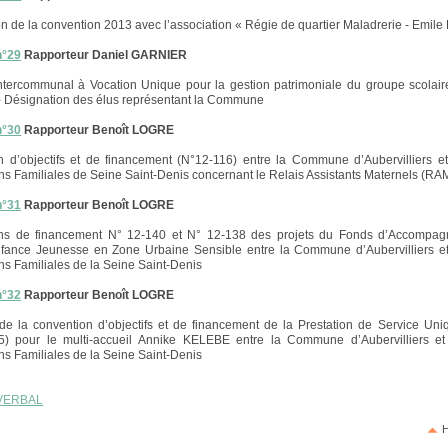
n de la convention 2013 avec l’association « Régie de quartier Maladrerie - Emile
n°29
Rapporteur Daniel GARNIER
ntercommunal à Vocation Unique pour la gestion patrimoniale du groupe scolai
 Désignation des élus représentant la Commune
n°30
Rapporteur Benoît LOGRE
 d’objectifs et de financement (N°12-116) entre la Commune d’Aubervilliers e
ons Familiales de Seine Saint-Denis concernant le Relais Assistants Maternels (RA
n°31
Rapporteur Benoît LOGRE
ns de financement N° 12-140 et N° 12-138 des projets du Fonds d’Accompa
nfance Jeunesse en Zone Urbaine Sensible entre la Commune d’Aubervilliers et
ons Familiales de la Seine Saint-Denis
n°32
Rapporteur Benoît LOGRE
de la convention d’objectifs et de financement de la Prestation de Service Un
5) pour le multi-accueil Annike KELEBE entre la Commune d’Aubervilliers et
ons Familiales de la Seine Saint-Denis
VERBAL
H