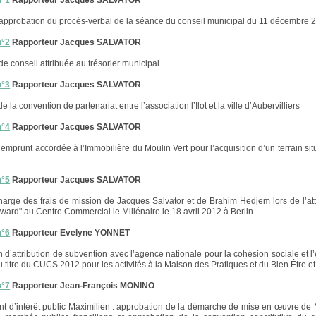
n°1
Rapporteur Jacques SALVATOR
 approbation du procès-verbal de la séance du conseil municipal du 11 décembre 
n°2
Rapporteur Jacques SALVATOR
de conseil attribuée au trésorier municipal
n°3
Rapporteur Jacques SALVATOR
e la convention de partenariat entre l’association l’Ilot et la ville d’Aubervilliers
n°4
Rapporteur Jacques SALVATOR
’emprunt accordée à l’Immobilière du Moulin Vert pour l’acquisition d’un terrain sit
n°5
Rapporteur Jacques SALVATOR
harge des frais de mission de Jacques Salvator et de Brahim Hedjem lors de l’att
ward" au Centre Commercial le Millénaire le 18 avril 2012 à Berlin.
n°6
Rapporteur Evelyne YONNET
 d’attribution de subvention avec l’agence nationale pour la cohésion sociale et l’
 titre du CUCS 2012 pour les activités à la Maison des Pratiques et du Bien Être e
n°7
Rapporteur Jean-François MONINO
 d’intérêt public Maximilien : approbation de la démarche de mise en œuvre de 