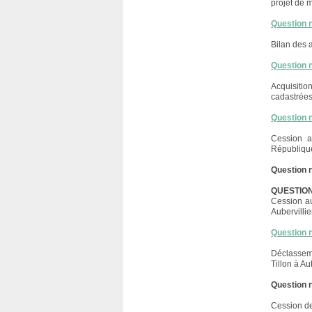
projet de m
Question 
Bilan des 
Question 
Acquisiti
cadastrées
Question 
Cession a
République
Question 
QUESTIO
Cession au
Aubervillie
Question 
Déclassem
Tillon à Au
Question 
Cession des