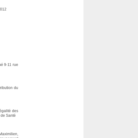
2012
ué 9-11 rue
ribution du
égalité des
t de Santé
Maximilien,