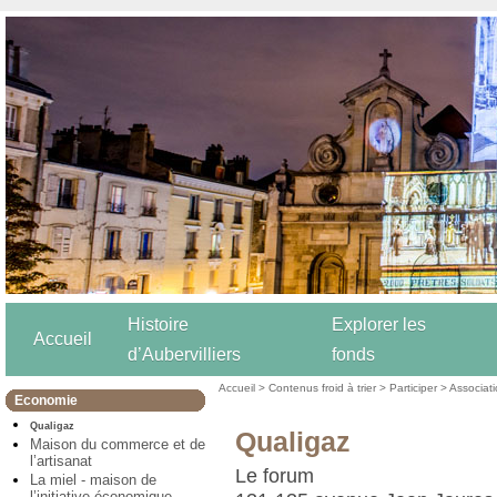
Histoire
Explorer les
Accueil
d’Aubervilliers
fonds
Accueil
>
Contenus froid à trier
>
Participer
>
Associat
Economie
Qualigaz
Qualigaz
Maison du commerce et de
l’artisanat
Le forum
La miel - maison de
l’initiative économique