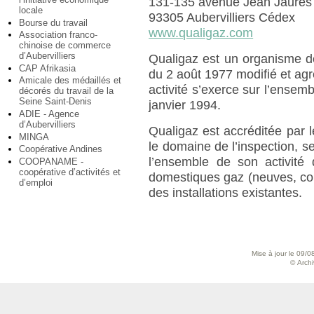
131-135 avenue Jean Jaures
locale
93305 Aubervilliers Cédex
Bourse du travail
www.qualigaz.com
Association franco-
chinoise de commerce
d’Aubervilliers
Qualigaz est un organisme de
CAP Afrikasia
du 2 août 1977 modifié et ag
Amicale des médaillés et
activité s’exerce sur l’ensemb
décorés du travail de la
Seine Saint-Denis
janvier 1994.
ADIE - Agence
d’Aubervilliers
Qualigaz est accréditée par
MINGA
le domaine de l’inspection,
Coopérative Andines
l’ensemble de son activité d
COOPANAME -
coopérative d’activités et
domestiques gaz (neuves, com
d’emploi
des installations existantes.
Mise à jour le 09/0
© Archiv