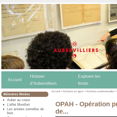
Histoire
Explorer les
Accueil
d’Aubervilliers
fonds
Accueil
>
Archives en ligne
>
Archives audiovisuelles
Mémoires filmées
Auber au coeur
OPAH - Opération p
L’effet Montfort
Les années semelles de
de...
bois