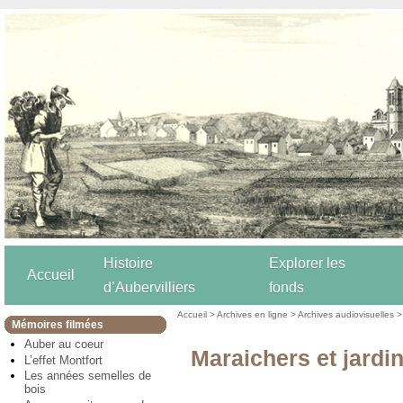
Histoire
Explorer les
Accueil
d’Aubervilliers
fonds
Accueil
>
Archives en ligne
>
Archives audiovisuelles
Mémoires filmées
Auber au coeur
Maraichers et jardin
L’effet Montfort
Les années semelles de
bois