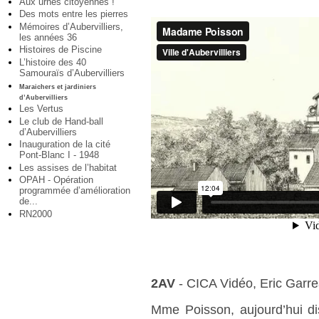
Aux urnes citoyennes !
Des mots entre les pierres
Mémoires d’Aubervilliers,
les années 36
Histoires de Piscine
L’histoire des 40
Samouraïs d’Aubervilliers
Maraichers et jardiniers
d’Aubervilliers
Les Vertus
Le club de Hand-ball
d’Aubervilliers
Inauguration de la cité
Pont-Blanc I - 1948
Les assises de l’habitat
OPAH - Opération
programmée d’amélioration
de...
RN2000
2AV
- CICA Vidéo, Eric Garre
Mme Poisson, aujourd’hui d