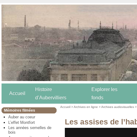
Histoire
Explorer les
Accueil
d’Aubervilliers
fonds
Accueil
>
Archives en ligne
>
Archives audiovisuelles
Mémoires filmées
Auber au coeur
Les assises de l’hab
L’effet Montfort
Les années semelles de
bois