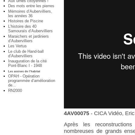
Aux urnes citoyennes !
Des mots entre les pierres
Mémoires d’Aubervilliers,
les années 36
Histoires de Piscine
L’histoire des 40
Samouraïs d’Aubervilliers
Maraichers et jardiniers
d’Aubervilliers
Les Vertus
Le club de Hand-ball
d’Aubervilliers
Inauguration de la cité
Pont-Blanc I - 1948
Les assises de l’habitat
OPAH - Opération
programmée d’amélioration
de...
RN2000
4AV00075
- CICA Vidéo, Eric
Après les reconstructions
nombreuses de grands ense