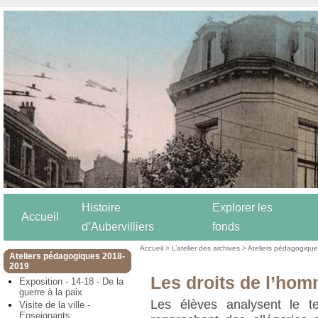
Histoire
Explorer les
Accueil
d’Aubervilliers
fonds
Accueil
>
L’atelier des archives
>
Ateliers pédagogiqu
Ateliers pédagogiques 2018-
2019
Les droits de l’hom
Exposition - 14-18 - De la
guerre à la paix
Les élèves analysent le t
Visite de la ville -
Enseignants