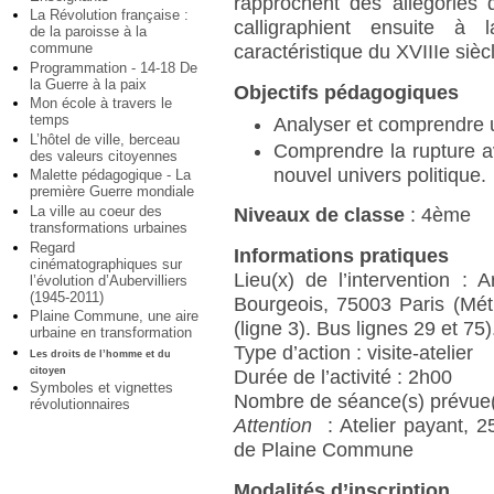
rapprochent des allégories
La Révolution française :
calligraphient ensuite à 
de la paroisse à la
commune
caractéristique du XVIIIe siècl
Programmation - 14-18 De
la Guerre à la paix
Objectifs pédagogiques
Mon école à travers le
temps
Analyser et comprendre
L’hôtel de ville, berceau
Comprendre la rupture a
des valeurs citoyennes
nouvel univers politique.
Malette pédagogique - La
première Guerre mondiale
La ville au coeur des
Niveaux de classe
: 4ème
transformations urbaines
Regard
Informations pratiques
cinématographiques sur
Lieu(x) de l’intervention :
l’évolution d’Aubervilliers
(1945-2011)
Bourgeois, 75003 Paris (Mét
Plaine Commune, une aire
(ligne 3). Bus lignes 29 et 75)
urbaine en transformation
Type d’action : visite-atelier
Les droits de l’homme et du
citoyen
Durée de l’activité : 2h00
Symboles et vignettes
Nombre de séance(s) prévue(
révolutionnaires
Attention
: Atelier payant, 
de Plaine Commune
Modalités d’inscription