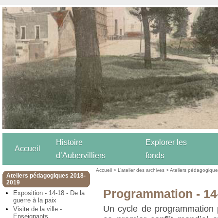
Histoire
Explorer les
Accueil
d’Aubervilliers
fonds
Accueil
>
L’atelier des archives
>
Ateliers pédagogiqu
Ateliers pédagogiques 2018-
2019
Programmation - 14-
Exposition - 14-18 - De la
guerre à la paix
Un cycle de programmation p
Visite de la ville -
Enseignants