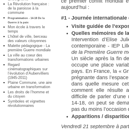
ce premier conflit mondial 
La Révolution française :
aujourd’hui :
de la paroisse à la
commune
#1 - Journée internationale 
Programmation - 14-18 De la
Guerre à la paix
Visite guidée de l’expos
Mon école à travers le
temps
Quelles mémoires de la
L’hôtel de ville, berceau
Intervention d’Elise Ju
des valeurs citoyennes
contemporaine - IEP Lil
Malette pédagogique - La
première Guerre mondiale
de la Première Guerre m
La ville au coeur des
Un siècle après la fin d
transformations urbaines
occupe une place variab
Regard
cinématographiques sur
pays. En France, la « G
l’évolution d’Aubervilliers
prégnante dans l’espace 
(1945-2011)
Plaine Commune, une aire
dans quelle mesure cett
urbaine en transformation
comment elle résulte a
Les droits de l’homme et
difficile de parler d’u
du citoyen
Symboles et vignettes
14-18, on peut se deman
révolutionnaires
pas du moins l’occasion
Apparitions / dispariti
Vendredi 21 septembre à part