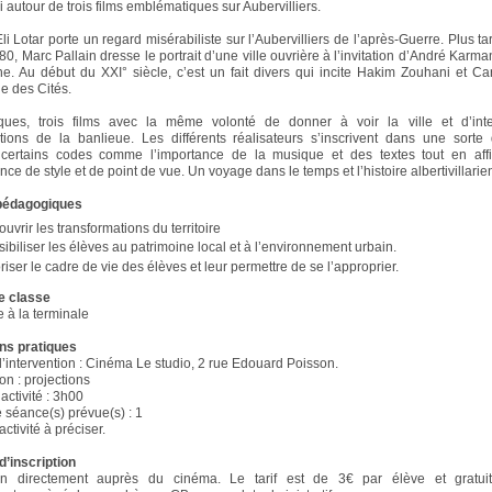
 autour de trois films emblématiques sur Aubervilliers.
i Lotar porte un regard misérabiliste sur l’Aubervilliers de l’après-Guerre. Plus ta
0, Marc Pallain dresse le portrait d’une ville ouvrière à l’invitation d’André Karma
. Au début du XXI° siècle, c’est un fait divers qui incite Hakim Zouhani et C
ue des Cités.
ques, trois films avec la même volonté de donner à voir la ville et d’inte
tions de la banlieue. Les différents réalisateurs s’inscrivent dans une sorte d
 certains codes comme l’importance de la musique et des textes tout en affi
e de style et de point de vue. Un voyage dans le temps et l’histoire albertivillarie
 pédagogiques
uvrir les transformations du territoire
ibiliser les élèves au patrimoine local et à l’environnement urbain.
riser le cadre de vie des élèves et leur permettre de se l’approprier.
e classe
 à la terminale
ns pratiques
 l’intervention : Cinéma Le studio, 2 rue Edouard Poisson.
on : projections
activité : 3h00
séance(s) prévue(s) : 1
activité à préciser.
d’inscription
on directement auprès du cinéma. Le tarif est de 3€ par élève et gratui