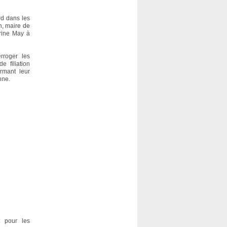
rd dans les
n, maire de
arine May à
rroger les
e filiation
rmant leur
nne.
t pour les