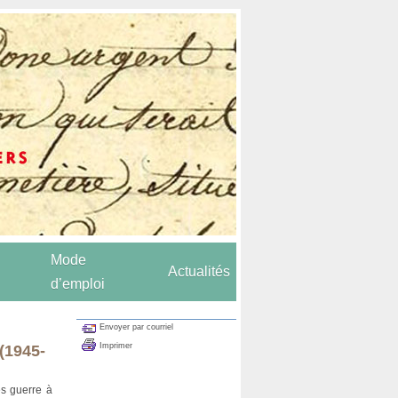
Mode
Actualités
d’emploi
Envoyer par courriel
Imprimer
(1945-
ès guerre à