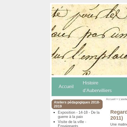
Histoire
Accueil
d’Aubervilliers
Accueil
>
L’atel
Ateliers pédagogiques 2018-
2019
Regard
Exposition - 14-18 - De la
guerre à la paix
2011)
Visite de la ville -
Une matiné
Enseignants