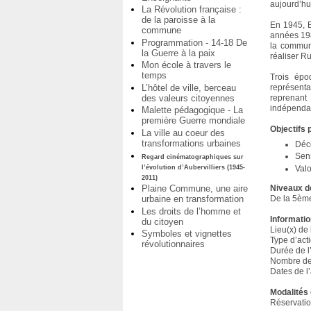
aujourd’hui
La Révolution française :
de la paroisse à la
En 1945, El
commune
années 198
Programmation - 14-18 De
la commune
la Guerre à la paix
réaliser R
Mon école à travers le
temps
Trois épo
L’hôtel de ville, berceau
représenta
des valeurs citoyennes
reprenant
indépendanc
Malette pédagogique - La
première Guerre mondiale
Objectifs
La ville au coeur des
transformations urbaines
Déco
Sens
Regard cinématographiques sur
l’évolution d’Aubervilliers (1945-
Valo
2011)
Niveaux d
Plaine Commune, une aire
De la 5ème
urbaine en transformation
Les droits de l’homme et
Informatio
du citoyen
Lieu(x) de
Symboles et vignettes
Type d’acti
révolutionnaires
Durée de l’
Nombre de 
Dates de l’
Modalités 
Réservati