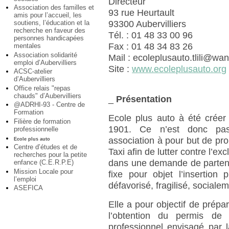
Directeur
Association des familles et
93 rue Heurtault
amis pour l’accueil, les
soutiens, l’éducation et la
93300 Aubervilliers
recherche en faveur des
Tél. : 01 48 33 00 96
personnes handicapées
Fax : 01 48 34 83 26
mentales
Association solidarité
Mail : ecoleplusauto.tlili@wa
emploi d’Aubervilliers
Site :
www.ecoleplusauto.org
ACSC-atelier
d’Aubervilliers
Office relais "repas
chauds" d’Aubervilliers
_
Présentation
@ADRHI-93 - Centre de
Formation
Ecole plus auto à été créer
Filière de formation
1901. Ce n’est donc pas
professionnelle
association à pour but de pr
Ecole plus auto
Centre d’études et de
Taxi afin de lutter contre l’exc
recherches pour la petite
dans une demande de partena
enfance (C.E.R.P.E)
Mission Locale pour
fixe pour objet l’insertion 
l’emploi
défavorisé, fragilisé, socialem
ASEFICA
Elle a pour objectif de prépa
l’obtention du permis de c
professionnel envisagé par 