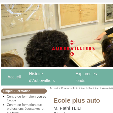
Histoire
Explorer les
Accueil
d’Aubervilliers
fonds
Accueil
>
Contenus froid à trier
>
Participer
>
Associat
Emploi - Formation
Centre de formation Louise
Ecole plus auto
Couvé
Centre de formation aux
M. Fathi TLILI
professions éducatives et
sociales