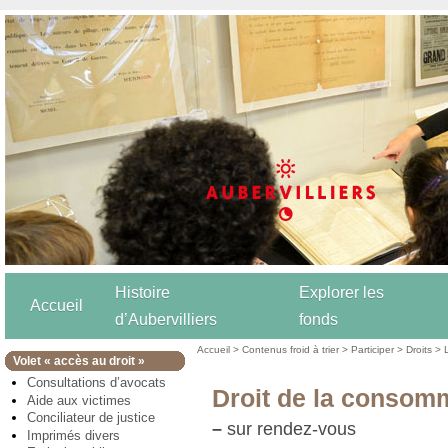
Histoire
Explorer les
Accueil
d’Aubervilliers
fonds
Accueil
>
Contenus froid à trier
>
Participer
>
Droits
>
Volet « accès au droit »
Consultations d’avocats
Droit de la consom
Aide aux victimes
Conciliateur de justice
–
sur rendez-vous
Imprimés divers