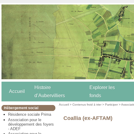
Histoire
Explorer les
Accueil
d’Aubervilliers
fonds
Accueil
>
Contenus froid à trier
>
Participer
>
Associat
Hébergement social
Résidence sociale Prima
Coallia (ex-AFTAM)
Association pour le
développement des foyers
- ADEF
Association pour le