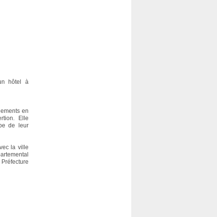
un hôtel à
ogements en
rtion. Elle
pe de leur
ec la ville
partemental
 Préfecture