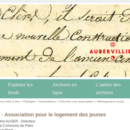
Explorer les
Archives en
L’atelier des
fonds
ligne
archives
us froid à trier
>
Participer
>
Associations
>
Chercher une association
>
Hébergement social
 - Association pour le logement des jeunes
phe AUGER - Directeur
 la Commune de Paris