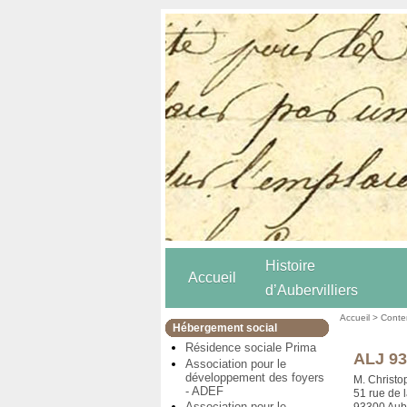
Histoire
Accueil
d’Aubervilliers
Accueil
>
Conten
Hébergement social
Résidence sociale Prima
ALJ 93
Association pour le
développement des foyers
M. Christo
- ADEF
51 rue de
Association pour le