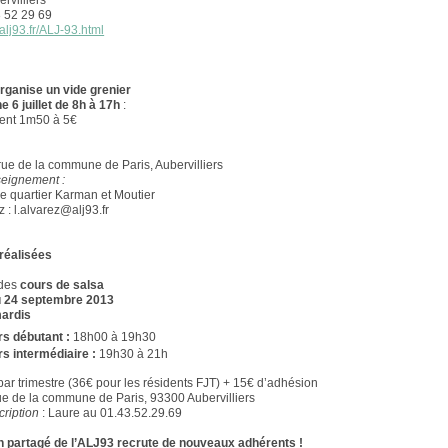
rvilliers
3 52 29 69
alj93.fr/ALJ-93.html
rganise un vide grenier
 6 juillet de 8h à 17h
:
nt 1m50 à 5€
rue de la commune de Paris, Aubervilliers
nseignement :
e quartier Karman et Moutier
 : l.alvarez@alj93.fr
 réalisées
 des
cours de salsa
du 24 septembre 2013
mardis
rs débutant :
18h00 à 19h30
s intermédiaire :
19h30 à 21h
par trimestre (36€ pour les résidents FJT) + 15€ d’adhésion
ue de la commune de Paris, 93300 Aubervilliers
cription
: Laure au 01.43.52.29.69
n partagé de l’ALJ93 recrute de nouveaux adhérents !