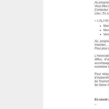
Au progr
Vous êtes i
Contactez
Lieu
: 51 r
–
L’ALJ 93
Mar
Mer
Ven
Au progr
insectes…
Pour plus
L’Associat
diffus, d’
accompagn
ouverture à
Pour relay
d’Aubervil
du Tourism
de Seine-
En savoir 
_