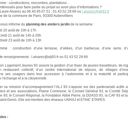
amme
: constructions, rencontres, plantations…
ntéressés pour faire partie du projet ou avoir plus d’informations ?
Laure Alvarez au 06.40.95.07.51 ; 01.43.52.29.69 ou
l.alvarez@alj93.fr
ue de la commune de Paris, 93300 Aubervilliers
 vous informe du
planning des ateliers jardin
de la semaine :
di 20 août de 10h à 17h
credi 21 août de 14h à 20h
dredi 23 août de 10h à 13h
amme
: construction d’une terrasse, d’allées, d’un barbecue, d’une serre, d’
 de renseignements
: l.alvarez@alj93.fr ou 01 43 52 29 69
ion Logement Jeunes 93 assure la gestion d’un foyer de jeunes travailleurs, de l
un restaurant collectif, d’un centre international de séjours, de villages d’inse
e ses usagers dans leur accession à l’autonomie et à la maturité et partici
 l’échange et à la citoyenneté.
er sa mission d’accompagnement l’ALJ 93 s’appuie sur des partenariats actifs av
liers et ses associations, Plaine Commune, le Conseil Général 93, le Comité Dé
e 93, le Conseil Régional, la Fondation Abbé Pierre, la DDASS 93, la CAF 93 et la
Saint-Denis. Elle est membre des réseaux UNHAJ et ETHIC ETAPES.
plus :