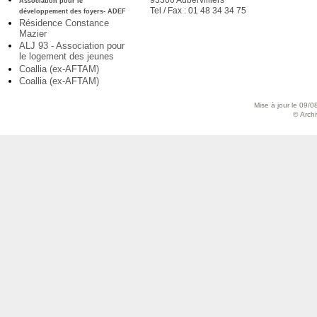
93300 Aubervilliers
Association pour le
Tel / Fax : 01 48 34 34 75
développement des foyers- ADEF
Résidence Constance
Mazier
ALJ 93 - Association pour
le logement des jeunes
Coallia (ex-AFTAM)
Coallia (ex-AFTAM)
Mise à jour le 09/0
© Archiv