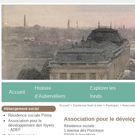
Histoire
Explorer les
Accueil
d’Aubervilliers
fonds
Accueil
>
Contenus froid à trier
>
Participer
>
Associat
Hébergement social
Résidence sociale Prima
Association pour le dével
Association pour le
développement des foyers
Résidence sociale :
- ADEF
1 avenue des Ponceaux