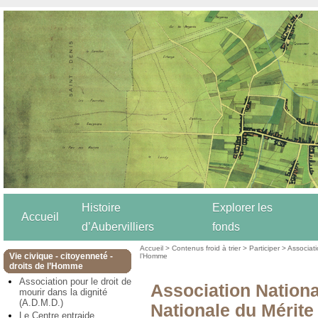
Histoire
Explorer les
Accueil
d’Aubervilliers
fonds
Accueil
>
Contenus froid à trier
>
Participer
>
Associat
Vie civique - citoyenneté -
l’Homme
droits de l’Homme
Association pour le droit de
Association Nation
mourir dans la dignité
(A.D.M.D.)
Nationale du Mérite 
Le Centre entraide