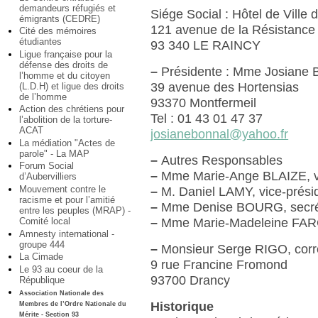
demandeurs réfugiés et
Siége Social : Hôtel de Ville 
émigrants (CEDRE)
121 avenue de la Résistance
Cité des mémoires
étudiantes
93 340 LE RAINCY
Ligue française pour la
défense des droits de
–
Présidente : Mme Josian
l’homme et du citoyen
39 avenue des Hortensias
(L.D.H) et ligue des droits
de l’homme
93370 Montfermeil
Action des chrétiens pour
Tel : 01 43 01 47 37
l’abolition de la torture-
ACAT
josianebonnal@yahoo.fr
La médiation "Actes de
parole" - La MAP
–
Autres Responsables
Forum Social
–
Mme Marie-Ange BLAIZE, vi
d’Aubervilliers
Mouvement contre le
–
M. Daniel LAMY, vice-prési
racisme et pour l’amitié
–
Mme Denise BOURG, secré
entre les peuples (MRAP) -
Comité local
–
Mme Marie-Madeleine FARG
Amnesty international -
groupe 444
–
Monsieur Serge RIGO, corre
La Cimade
9 rue Francine Fromond
Le 93 au coeur de la
93700 Drancy
République
Association Nationale des
Historique
Membres de l’Ordre Nationale du
Mérite - Section 93