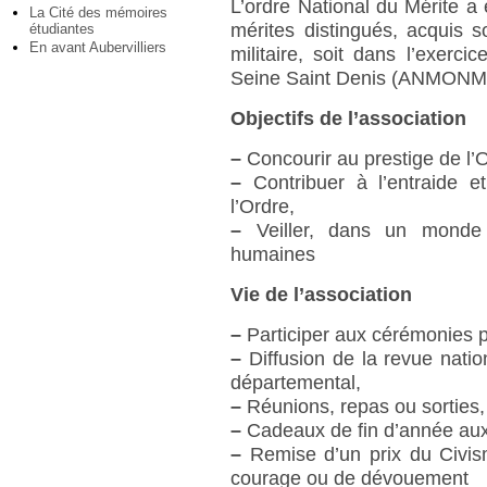
L’ordre National du Mérite 
La Cité des mémoires
mérites distingués, acquis s
étudiantes
En avant Aubervilliers
militaire, soit dans l’exerci
Seine Saint Denis (ANMONM-9
Objectifs de l’association
–
Concourir au prestige de l’
–
Contribuer à l’entraide e
l’Ordre,
–
Veiller, dans un monde 
humaines
Vie de l’association
–
Participer aux cérémonies pa
–
Diffusion de la revue nation
départemental,
–
Réunions, repas ou sorties,
–
Cadeaux de fin d’année aux
–
Remise d’un prix du Civis
courage ou de dévouement