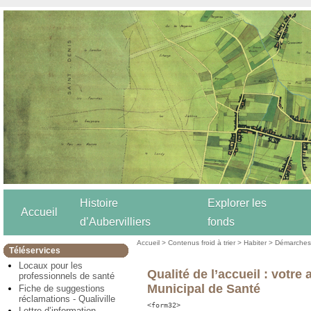
Histoire
Explorer les
Accueil
d’Aubervilliers
fonds
Accueil
>
Contenus froid à trier
>
Habiter
>
Démarches 
Téléservices
Locaux pour les
Qualité de l’accueil : votre 
professionnels de santé
Municipal de Santé
Fiche de suggestions
réclamations - Qualiville
<form32>
Lettre d’information