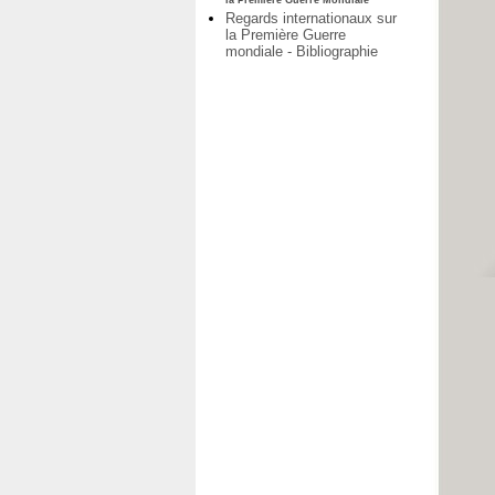
la Première Guerre Mondiale
Regards internationaux sur
la Première Guerre
mondiale - Bibliographie