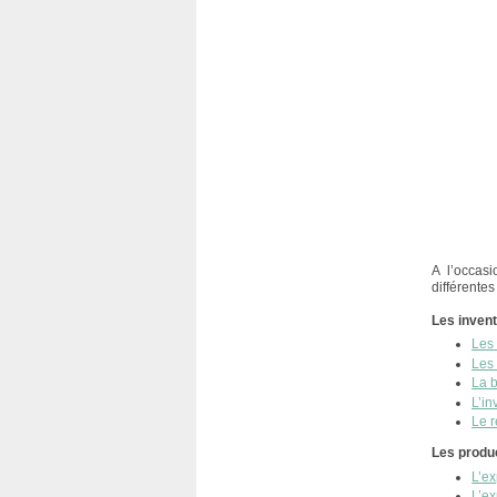
A l’occas
différentes
Les invent
Les 
Les 
La 
L’in
Le r
Les produc
L’ex
L’ex