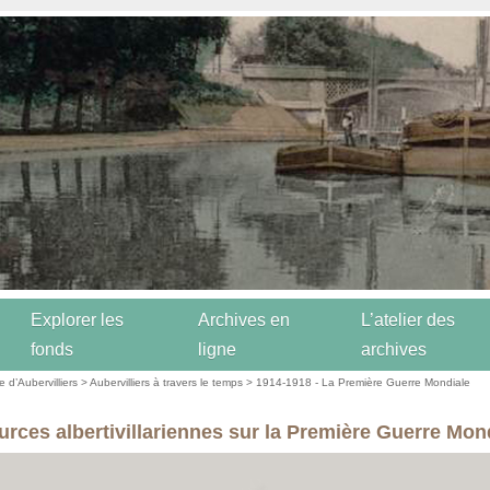
Explorer les
Archives en
L’atelier des
fonds
ligne
archives
re d’Aubervilliers
>
Aubervilliers à travers le temps
>
1914-1918 - La Première Guerre Mondiale
urces albertivillariennes sur la Première Guerre Mon