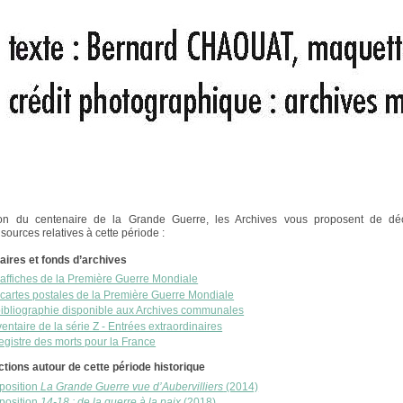
ion du centenaire de la Grande Guerre, les Archives vous proposent de déc
 sources relatives à cette période :
aires et fonds d’archives
affiches de la Première Guerre Mondiale
cartes postales de la Première Guerre Mondiale
bibliographie disponible aux Archives communales
ventaire de la série Z - Entrées extraordinaires
egistre des morts pour la France
tions autour de cette période historique
position
La Grande Guerre vue d’Aubervilliers
(2014)
position
14-18 : de la guerre à la paix
(2018)