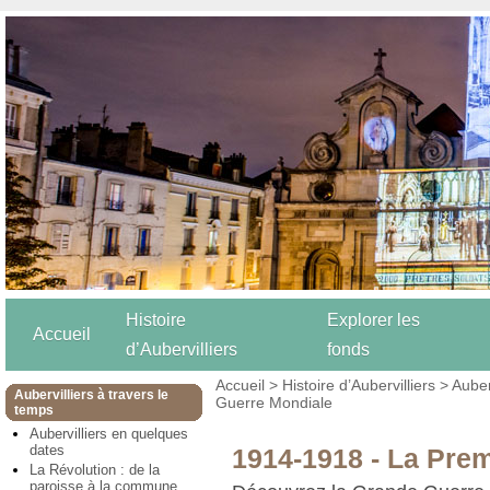
Histoire
Explorer les
Accueil
d’Aubervilliers
fonds
Accueil
>
Histoire d’Aubervilliers
>
Auber
Aubervilliers à travers le
Guerre Mondiale
temps
Aubervilliers en quelques
dates
1914-1918 - La Pre
La Révolution : de la
paroisse à la commune