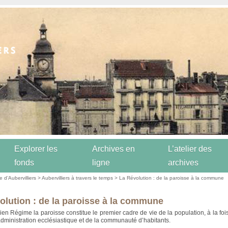
Explorer les
Archives en
L’atelier des
fonds
ligne
archives
re d’Aubervilliers
>
Aubervilliers à travers le temps
> La Révolution : de la paroisse à la commune
olution : de la paroisse à la commune
ien Régime la paroisse constitue le premier cadre de vie de la population, à la fois
administration ecclésiastique et de la communauté d’habitants.