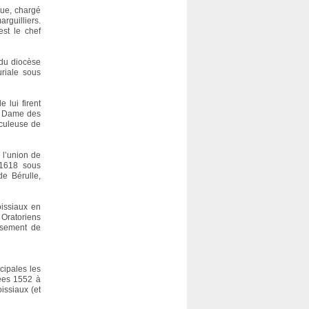
que, chargé
rguilliers.
st le chef
 du diocèse
riale sous
 lui firent
re Dame des
aculeuse de
 l’union de
n 1618 sous
de Bérulle,
oissiaux en
Oratoriens
ssement de
cipales les
nées 1552 à
issiaux (et