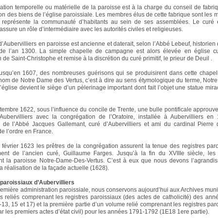
ration temporelle ou matérielle de la paroisse est à la charge du conseil de fabri
on des biens de l’église paroissiale. Les membres élus de cette fabrique sont les ma
 représente la communauté d’habitants au sein de ses assemblées. Le curé e
Il assure un rôle d’intermédiaire avec les autorités civiles et religieuses.
d’Aubervilliers en paroisse est ancienne et daterait, selon l’Abbé Lebeuf, historien
 de l’an 1300. La simple chapelle de campagne est alors élevée en église cu
n de Saint-Christophe et remise à la discrétion du curé primitif, le prieur de Deuil .
squ’en 1607, des nombreuses guérisons qui se produisirent dans cette chapelle
nom de Notre Dame des Vertus, c’est à dire au sens étymologique du terme, Not
L’église devient le siège d’un pèlerinage important dont fait l’objet une statue mir
tembre 1622, sous l’influence du concile de Trente, une bulle pontificale approuve
Aubervilliers avec la congrégation de l’Oratoire, installée à Aubervilliers e
n de l’Abbé Jacques Gallemant, curé d’Aubervilliers et ami du cardinal Pierre 
de l’ordre en France.
e février 1623 les prêtres de la congrégation assurent la tenue des registres par
ent de l’ancien curé, Guillaume Farges. Jusqu’à la fin du XVIIIe siècle, les 
ont la paroisse Notre-Dame-Des-Vertus. C’est à eux que nous devons l’agrandi
 la réalisation de la façade actuelle (1628).
paroissiaux d’Aubervilliers
remière administration paroissiale, nous conservons aujourd’hui aux Archives muni
 reliés comprenant les registres paroissiaux (des actes de catholicité) des an
13, 15 et 17) et la première partie d’un volume relié comprenant les registres paro
r les premiers actes d’état civil) pour les années 1791-1792 (1E18 1ere partie).