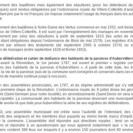
trement des baptêmes mais également des sépultures (pour les détenteurs de
iques) sont rendus obligatoires par l’ordonnance royale de Villers-Cotterêts d’ao
tant pris par le roi François 1er impose notamment l’usage du français dans les acte
e.
rement des baptêmes à Notre-Dame des Vertus commence en mai 1552, soit treiz
ce de Villers-Cotterêts. Il est suivi par l’enregistrement des mariages en novem
ivement par celui des sépultures à partir de septembre 1615 (les actes de m
 étant obligatoires depuis l’ordonnance de Blois de mai 1579). Les registres d’Au
nt par ailleurs des testaments (de septembre 1560 à octobre 1574) ou 
ns de mariages (entre septembre 1628 et février 1653).
e délibération et cahier de doléance des habitants de la paroisse d’Aubervillier
vant la Révolution, le 1er janvier 1787, est ouvert le premier « registre co
ons des habitants de la paroisse d’Aubervilliers ». A partir de cette date, les
t la vie de la paroisse puis de la commune sont consignés et conservés dans ces r
ons de manière continue jusqu’à nos jours.
n des assemblées provinciales, en 1787, et du régime administratif qui s’y ratt
première étape de la Révolution. L’ordonnance royale du 8 juillet divise les gén
t (Saint-Germain pour notre localité), en arrondissements (Saint-Denis en sera le
cipalités. La communauté des habitants de la paroisse devenant une municipalit
tte année-là que date pour Aubervilliers la série de ses registres de délibérations.
t, une assemblée municipale est créée sous l’autorité de l’intendant, des 
ants des seigneurs et les membres élus payants au moins trente marcs d’impôt 
de la commune. L’assemblée doit répondre aux directives royales : tenir un re
ions et répondre à un questionnaire qui nous apprend notamment que « la 
liers contient 388 feux sur lesquels il y a environ 150 journaliers dont 60 enviro