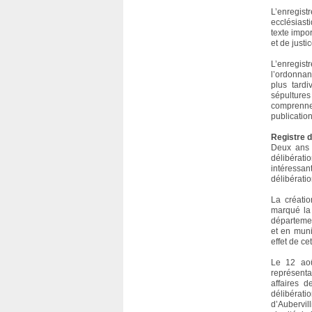
L’enregis
ecclésiast
texte impor
et de justic
L’enregist
l’ordonnan
plus tard
sépultures
comprenne
publicatio
Registre d
Deux ans a
délibérati
intéressan
délibérati
La créatio
marqué la 
départemen
et en muni
effet de ce
Le 12 aoû
représent
affaires 
délibérat
d’Aubervil