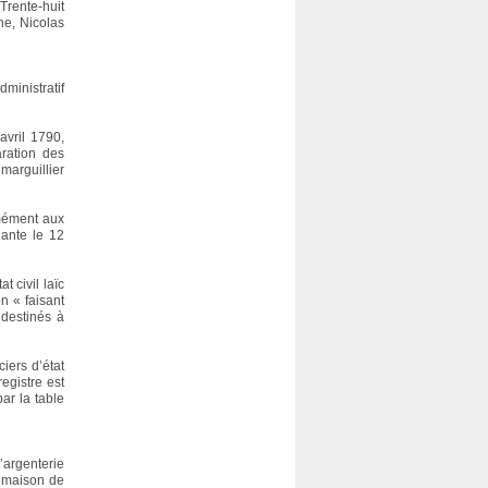
 Trente-huit
ne, Nicolas
ministratif
avril 1790,
aration des
marguillier
rmément aux
uante le 12
 civil laïc
n « faisant
 destinés à
ciers d’état
registre est
ar la table
’argenterie
a maison de