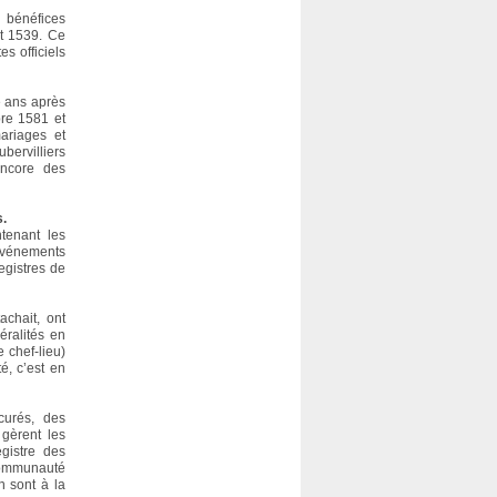
 bénéfices
ût 1539. Ce
s officiels
e ans après
bre 1581 et
ariages et
bervilliers
encore des
s.
ntenant les
 événements
egistres de
achait, ont
éralités en
 chef-lieu)
é, c’est en
curés, des
gèrent les
gistre des
communauté
n sont à la