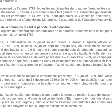
la paroisse ».
ement de l’année 1789, toutes les municipalités du royaume furent invitées à r
e doléances », destiné à être soumis aux États généraux. L’assemblée générale de
liers est convoquée le 14 avril 1789 pour approuver le « cahier de doléances, 
es » rédigé par l’Abbé Mesme Monard, curé et supérieur de l’Oratoire d’Aubervillie
 de la commune durant la période révolutionnaire
 registre de délibérations des habitants de la paroisse d’Aubervilliers ne fait pas
ement du 14 juillet 1789.
e, la délibération du 25 juillet suivant relève la terreur à laquelle étaient e
: « L’an 1789, le lundi 25 juillet, sept heures du soir, en l’assemblée convo
 des habitants, a été dit qu’une troupe considérable de brigands ruinaient les
es villages voisins ; en conséquence il a été arrêté que les habitants veilleraient cet
on de leurs personnes et de leurs possessions ». Durant l’été 1789, les campagne
 confuses appelées « Grande Peur » et les délibérations d’Aubervilliers s’en font 
de sécurité ne cesseront de préoccuper l’administration municipale jusqu’à la fin
uvelle assemblée nationale constituante proclamée le 9 juillet 1789, une vas
t entreprise. La loi du 14 décembre 1789 crée 44 000 « municipalités » sur le ter
« paroisses », baptisées par la suite « communes » en « chaque ville, bourg, 
é de campagne ».
ote l’administration municipale d’une double fonction de gestion locale de toutes le
s de la commune et d’administration générale d’Etat (application des lois et per
le place sous un régime juridique uniforme l’élection des autorités des communes 
lu par les citoyens en tant qu’organe exécutif de la commune.