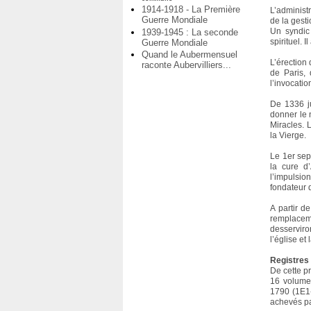
1914-1918 - La Première
L’administ
Guerre Mondiale
de la gesti
Un syndic
1939-1945 : La seconde
spirituel. 
Guerre Mondiale
Quand le Aubermensuel
L’érection 
raconte Aubervilliers...
de Paris,
l’invocatio
De 1336 ju
donner le 
Miracles. 
la Vierge.
Le 1er sep
la cure d’
l’impulsio
fondateur 
A partir d
remplacem
desservir
l’église et
Registres 
De cette p
16 volumes
1790 (1E1-
achevés pa