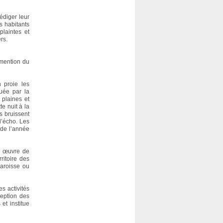
édiger leur
s habitants
plaintes et
rs.
 mention du
n proie les
quée par la
 plaines et
te nuit à la
s bruissent
l’écho. Les
 de l’année
te œuvre de
ritoire des
paroisse ou
s activités
ception des
et institue