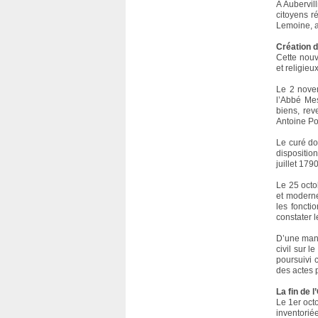
A Aubervill
citoyens r
Lemoine, a
Création d
Cette nouv
et religie
Le 2 novem
l’Abbé Mes
biens, rev
Antoine Poi
Le curé do
dispositio
juillet 179
Le 25 octo
et moderne
les foncti
constater 
D’une maniè
civil sur l
poursuivi 
des actes 
La fin de l
Le 1er octo
inventorié