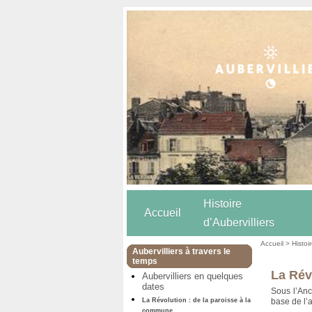
Histoire
Accueil
d’Aubervilliers
Accueil
>
Histoi
Aubervilliers à travers le
temps
La Rév
Aubervilliers en quelques
dates
Sous l’Anc
La Révolution : de la paroisse à la
base de l’
commune