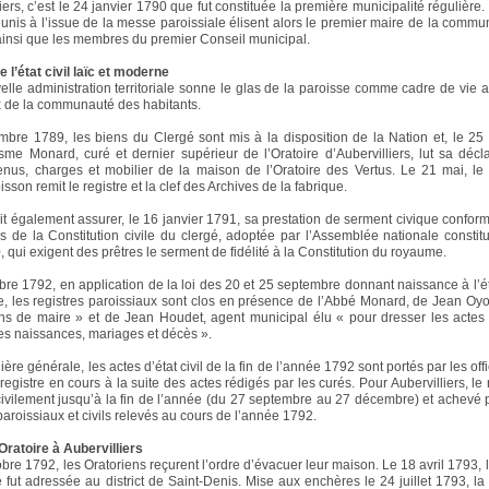
iers, c’est le 24 janvier 1790 que fut constituée la première municipalité régulière.
éunis à l’issue de la messe paroissiale élisent alors le premier maire de la commu
insi que les membres du premier Conseil municipal.
e l’état civil laïc et moderne
elle administration territoriale sonne le glas de la paroisse comme cadre de vie ad
ux de la communauté des habitants.
bre 1789, les biens du Clergé sont mis à la disposition de la Nation et, le 25 
me Monard, curé et dernier supérieur de l’Oratoire d’Aubervilliers, lut sa décl
enus, charges et mobilier de la maison de l’Oratoire des Vertus. Le 21 mai, le 
sson remit le registre et la clef des Archives de la fabrique.
it également assurer, le 16 janvier 1791, sa prestation de serment civique confo
ns de la Constitution civile du clergé, adoptée par l’Assemblée nationale constit
0, qui exigent des prêtres le serment de fidélité à la Constitution du royaume.
bre 1792, en application de la loi des 20 et 25 septembre donnant naissance à l’état
, les registres paroissiaux sont clos en présence de l’Abbé Monard, de Jean Oyo
ons de maire » et de Jean Houdet, agent municipal élu « pour dresser les actes
les naissances, mariages et décès ».
re générale, les actes d’état civil de la fin de l’année 1792 sont portés par les offi
e registre en cours à la suite des actes rédigés par les curés. Pour Aubervilliers, le 
civilement jusqu’à la fin de l’année (du 27 septembre au 27 décembre) et achevé p
paroissiaux et civils relevés au cours de l’année 1792.
’Oratoire à Aubervilliers
bre 1792, les Oratoriens reçurent l’ordre d’évacuer leur maison. Le 18 avril 1793, l
e fut adressée au district de Saint-Denis. Mise aux enchères le 24 juillet 1793, l