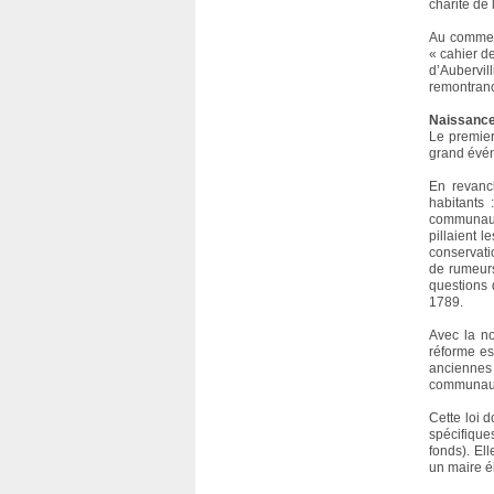
charité de 
Au commenc
« cahier d
d’Aubervil
remontranc
Naissance
Le premier
grand évén
En revanch
habitants 
communauté
pillaient l
conservati
de rumeurs
questions 
1789.
Avec la no
réforme es
anciennes 
communaut
Cette loi d
spécifique
fonds). El
un maire é