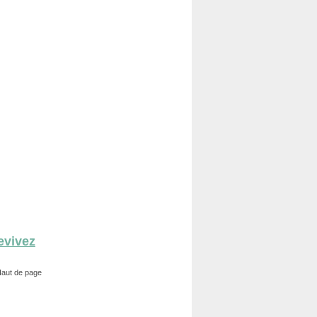
revivez
aut de page