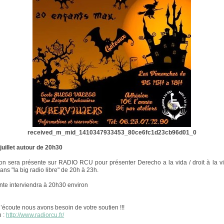
received_m_mid_1410347933453_80ce6fc1d23cb96d01_0
juillet autour de 20h30
ion sera présente sur RADIO RCU pour présenter Derecho a la vida / droit à la vi
ans "la big radio libre" de 20h à 23h.
nte interviendra à 20h30 environ
l’écoute nous avons besoin de votre soutien !!!
n :
http://www.radiorcu.fr/