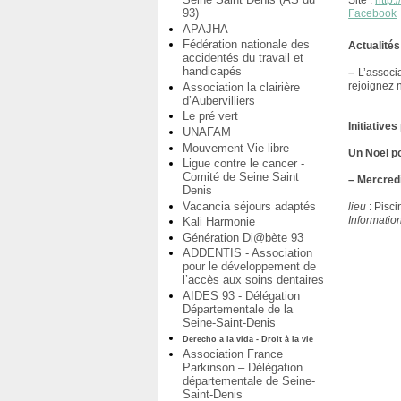
Site :
http:
93)
Facebook
APAJHA
Fédération nationale des
Actualités
accidentés du travail et
handicapés
–
L’associa
rejoignez 
Association la clairière
d’Aubervilliers
Le pré vert
Initiative
UNAFAM
Mouvement Vie libre
Un Noël p
Ligue contre le cancer -
Comité de Seine Saint
–
Mercred
Denis
Vacancia séjours adaptés
lieu
: Pisci
Information
Kali Harmonie
Génération Di@bète 93
ADDENTIS - Association
pour le développement de
l’accès aux soins dentaires
AIDES 93 - Délégation
Départementale de la
Seine-Saint-Denis
Derecho a la vida - Droit à la vie
Association France
Parkinson – Délégation
départementale de Seine-
Saint-Denis