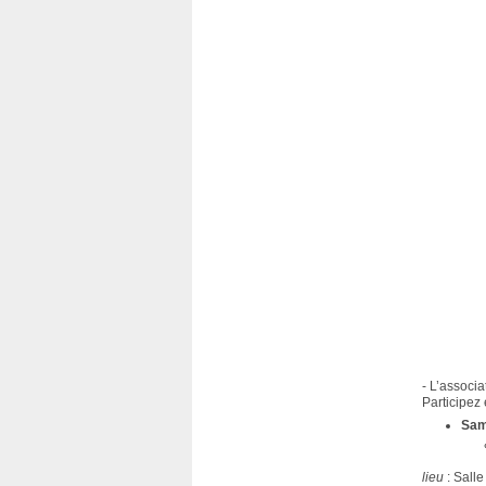
- L’associ
Participez
Sam
lieu
: Sall