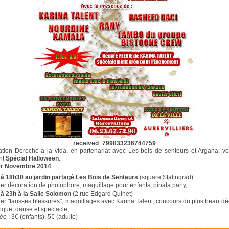
received_799833236744759
tion Derecho a la vida, en partenariat avec Les bois de senteurs et Argana, vo
nt
Spécial Halloween
.
er Novembre 2014
 à 18h30 au jardin partagé Les Bois de Senteurs
(square Stalingrad)
ier décoration de photophore, maquillage pour enfants, pinata party,...
 à 23h à la Salle Solomon
(2 rue Edgard Quinet)
ier "fausses blessures", maquillages avec Karina Talent, concours du plus beau d
que, danse et spectacle,...
rée
: 3€ (enfants), 5€ (adulte)