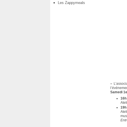
Les Zappymeals
–
L’associa
l’événeme
Samedi 1
16h
Atel
19h
Atel
musi
Ent