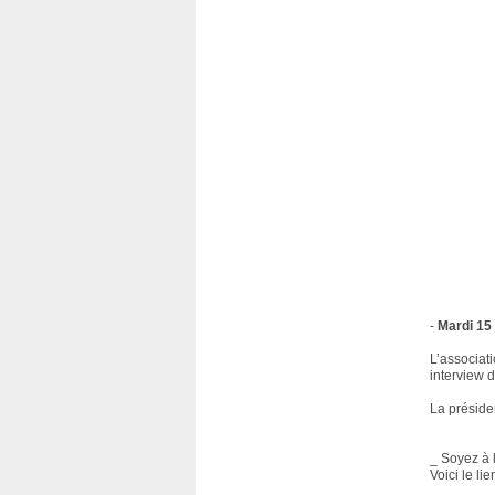
-
Mardi 15 
L’associat
interview d
La préside
_ Soyez à 
Voici le lie