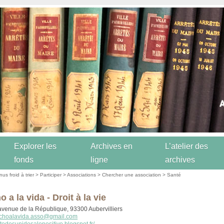
Explorer les
Archives en
L’atelier des
fonds
ligne
archives
us froid à trier
>
Participer
>
Associations
>
Chercher une association
>
Santé
 a la vida - Droit à la vie
 avenue de la République, 93300 Aubervilliers
choalavida.asso@gmail.com