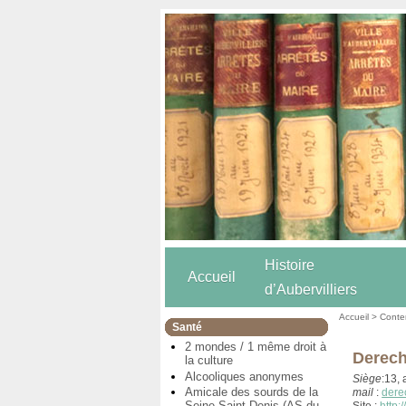
Histoire
Accueil
d’Aubervilliers
Accueil
>
Conten
Santé
2 mondes / 1 même droit à
Derecho
la culture
Alcooliques anonymes
Siège
:13,
Amicale des sourds de la
mail
:
dere
Seine Saint Denis (AS du