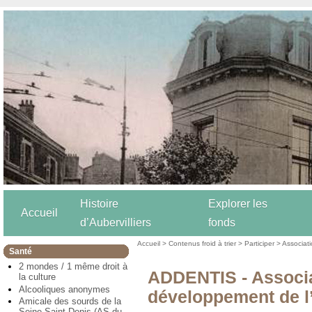
Histoire
Explorer les
Accueil
d’Aubervilliers
fonds
Accueil
>
Contenus froid à trier
>
Participer
>
Associat
Santé
2 mondes / 1 même droit à
ADDENTIS - Associa
la culture
Alcooliques anonymes
développement de l
Amicale des sourds de la
Seine Saint Denis (AS du