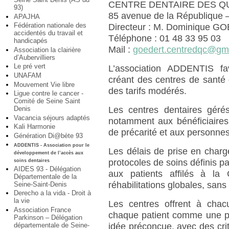
CENTRE DENTAIRE DES Q
93)
85 avenue de la Républiqu
APAJHA
Fédération nationale des
Directeur : M. Dominique 
accidentés du travail et
Téléphone : 01 48 33 95 03
handicapés
Mail :
goedert.centredqc@gm
Association la clairière
d’Aubervilliers
Le pré vert
L’association ADDENTIS fa
UNAFAM
créant des centres de santé 
Mouvement Vie libre
des tarifs modérés.
Ligue contre le cancer -
Comité de Seine Saint
Denis
Les centres dentaires gérés
Vacancia séjours adaptés
notamment aux bénéficiaires
Kali Harmonie
de précarité et aux personnes
Génération Di@bète 93
ADDENTIS - Association pour le
Les délais de prise en charg
développement de l’accès aux
protocoles de soins définis par
soins dentaires
AIDES 93 - Délégation
aux patients affilés à la
Départementale de la
réhabilitations globales, san
Seine-Saint-Denis
Derecho a la vida - Droit à
la vie
Les centres offrent à chac
Association France
chaque patient comme une pe
Parkinson – Délégation
départementale de Seine-
idée préconçue, avec des crit