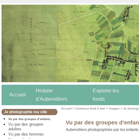
Histoire
Explorer les
Accueil
d’Aubervilliers
fonds
Accueil
>
Contenus froid à trier
>
Images
>
Je photogr
Je photographie ma ville
Vu par des groupes d’enfants
Vu par des groupes d’enfan
Vu par des groupes
adultes
Aubervilliers photographiée par les enfants
Vu par des femmes