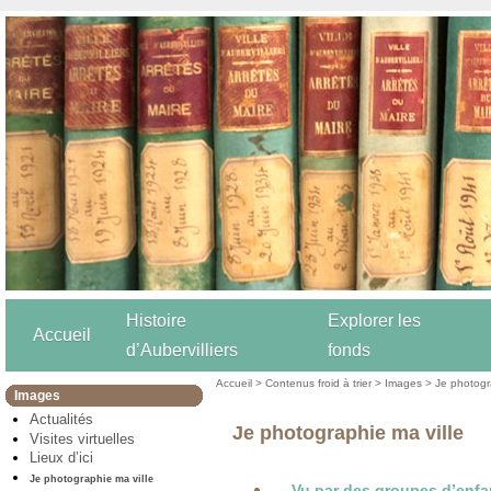
Histoire
Explorer les
Accueil
d’Aubervilliers
fonds
Accueil
>
Contenus froid à trier
>
Images
> Je photogra
Images
Actualités
Je photographie ma ville
Visites virtuelles
Lieux d’ici
Je photographie ma ville
Vu par des groupes d’enfa