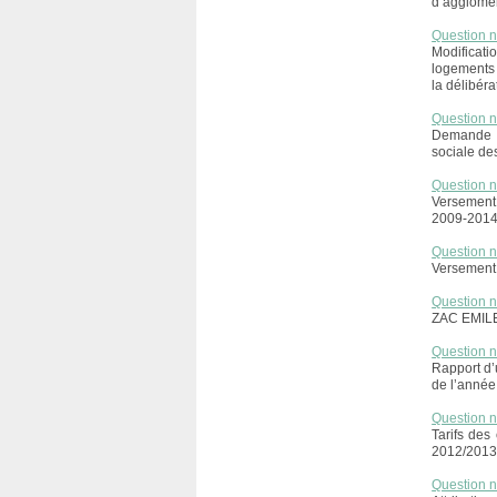
d’agglomé
Question 
Modificat
logements 
la délibér
Question 
Demande d
sociale de
Question 
Versement
2009-201
Question 
Versement 
Question 
ZAC EMILE 
Question 
Rapport d’u
de l’année
Question 
Tarifs des
2012/201
Question 