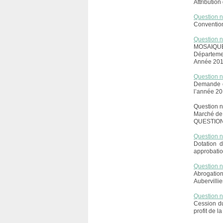
Attributio
Question 
Convention
Question 
MOSAIQUE
Départeme
Année 201
Question 
Demande d
l’année 20
Question 
Marché de 
QUESTIO
Question 
Dotation 
approbatio
Question 
Abrogation
Aubervillie
Question 
Cession du
profit de 