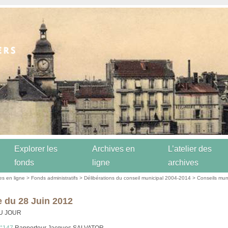
Explorer les
Archives en
L’atelier des
fonds
ligne
archives
es en ligne
>
Fonds administratifs
>
Délibérations du conseil municipal 2004-2014
>
Conseils mun
 du 28 Juin 2012
U JOUR