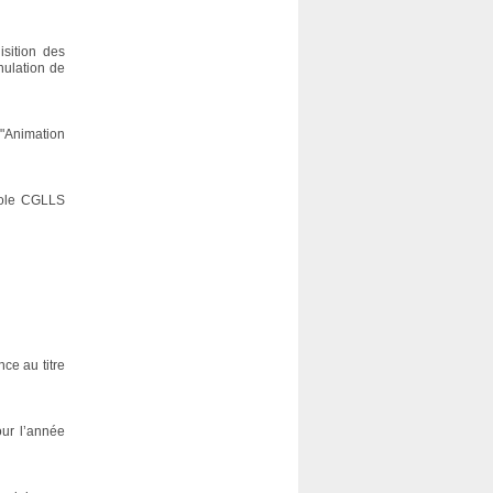
sition des
nulation de
"Animation
cole CGLLS
nce au titre
our l’année