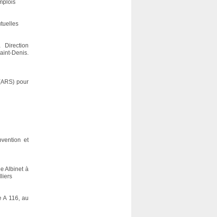
mplois
tuelles
Direction
int-Denis.
(ARS) pour
vention et
e Albinet à
liers
e A 116, au