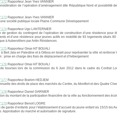
n°172
Rapporteur Jean Yves VANNIER
onsidération de l’opération d’aménagement dite République Nord et possibilité de
n°173
Rapporteur Jean-Yves VANNIER
d’une société publique locale Plaine Commune Développement
n°174
Rapporteur Ugo LANTERNIER
 de gestion du contingent de l’opération de construction d’une résidence pour é
nts et d’une résidence pour jeunes actifs en mobilité de 93 logements situés 8
que à Aubervilliers par Antin Résidences
n°175
Rapporteur Omar AIT BOUALI
à Beit Jala en Palestine et à Gilboa en Israël pour représenter la ville et renforcer 
n : prise en charge des frais de déplacement et d’hébergement
n°176
Rapporteur Omar AIT BOUALI
n de bourses lors de la commission du 6 Juin 2012 dans le cadre du Contrat L
n°177
Rapporteur Brahim HEDJEM
nnuelle des droits de place des marchés du Centre, du Montfort et des Quatre Ch
n°178
Rapporteur Daniel GARNIER
ion du montant de la participation financière de la ville au fonctionnement des éco
n°179
Rapporteur Benoit LOGRE
s de garde d’enfants pour l’établissement d’accueil du jeune enfant sis 15/15 bis A
. Approbation du marché et autorisation de signature.