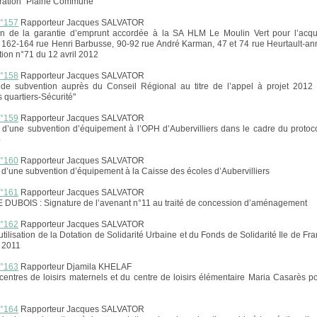
ration "Plaine Commune"
n°157
Rapporteur Jacques SALVATOR
ion de la garantie d’emprunt accordée à la SA HLM Le Moulin Vert pour l’acqui
162-164 rue Henri Barbusse, 90-92 rue André Karman, 47 et 74 rue Heurtault-an
ation n°71 du 12 avril 2012
n°158
Rapporteur Jacques SALVATOR
e subvention auprès du Conseil Régional au titre de l’appel à projet 2012 
s quartiers-Sécurité"
n°159
Rapporteur Jacques SALVATOR
 d’une subvention d’équipement à l’OPH d’Aubervilliers dans le cadre du proto
4
n°160
Rapporteur Jacques SALVATOR
d’une subvention d’équipement à la Caisse des écoles d’Aubervilliers
n°161
Rapporteur Jacques SALVATOR
DUBOIS : Signature de l’avenant n°11 au traité de concession d’aménagement
n°162
Rapporteur Jacques SALVATOR
tilisation de la Dotation de Solidarité Urbaine et du Fonds de Solidarité Ile de Fra
 2011
n°163
Rapporteur Djamila KHELAF
 centres de loisirs maternels et du centre de loisirs élémentaire Maria Casarès p
3
n°164
Rapporteur Jacques SALVATOR