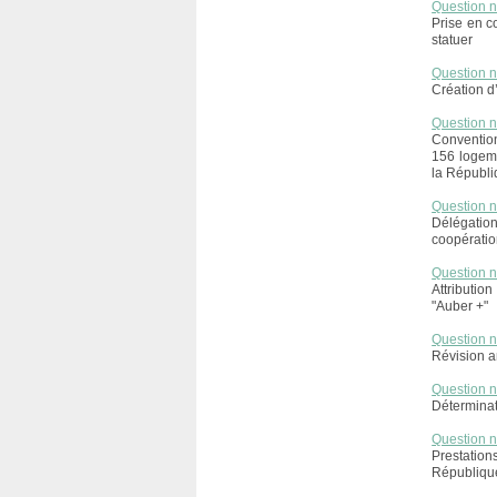
Question 
Prise en c
statuer
Question 
Création 
Question 
Convention
156 logeme
la Républi
Question 
Délégation 
coopératio
Question 
Attributio
"Auber +"
Question 
Révision a
Question 
Déterminat
Question 
Prestation
République