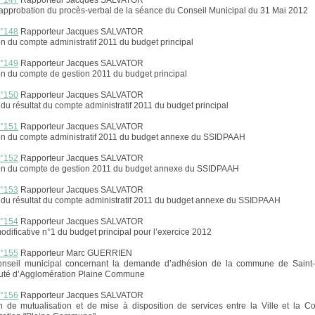
n°147
Rapporteur Jacques SALVATOR
 approbation du procès-verbal de la séance du Conseil Municipal du 31 Mai 2012
n°148
Rapporteur Jacques SALVATOR
n du compte administratif 2011 du budget principal
n°149
Rapporteur Jacques SALVATOR
n du compte de gestion 2011 du budget principal
n°150
Rapporteur Jacques SALVATOR
 du résultat du compte administratif 2011 du budget principal
n°151
Rapporteur Jacques SALVATOR
on du compte administratif 2011 du budget annexe du SSIDPAAH
n°152
Rapporteur Jacques SALVATOR
on du compte de gestion 2011 du budget annexe du SSIDPAAH
n°153
Rapporteur Jacques SALVATOR
n du résultat du compte administratif 2011 du budget annexe du SSIDPAAH
n°154
Rapporteur Jacques SALVATOR
odificative n°1 du budget principal pour l’exercice 2012
n°155
Rapporteur Marc GUERRIEN
onseil municipal concernant la demande d’adhésion de la commune de Saint
é d’Agglomération Plaine Commune
n°156
Rapporteur Jacques SALVATOR
n de mutualisation et de mise à disposition de services entre la Ville et la 