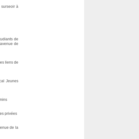
 surseoir à
tudiants de
0 avenue de
les liens de
ocal Jeunes
emins
les privées
venue de la