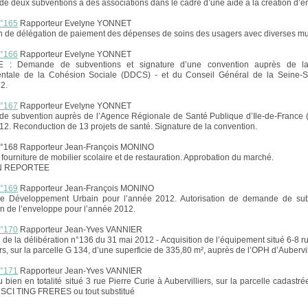
n de deux subventions à des associations dans le cadre d’une aide à la création d’e
n°165
Rapporteur Evelyne YONNET
 de délégation de paiement des dépenses de soins des usagers avec diverses mu
n°166
Rapporteur Evelyne YONNET
 : Demande de subventions et signature d’une convention auprès de la 
ntale de la Cohésion Sociale (DDCS) - et du Conseil Général de la Seine-Sa
2.
n°167
Rapporteur Evelyne YONNET
e subvention auprès de l’Agence Régionale de Santé Publique d’Ile-de-France 
12. Reconduction de 13 projets de santé. Signature de la convention.
n°168 Rapporteur Jean-François MONINO
fourniture de mobilier scolaire et de restauration. Approbation du marché.
N REPORTEE
n°169
Rapporteur Jean-François MONINO
de Développement Urbain pour l’année 2012. Autorisation de demande de sub
n de l’enveloppe pour l’année 2012.
n°170
Rapporteur Jean-Yves VANNIER
 de la délibération n°136 du 31 mai 2012 - Acquisition de l’équipement situé 6-8 ru
rs, sur la parcelle G 134, d’une superficie de 335,80 m², auprès de l’OPH d’Aubervil
n°171
Rapporteur Jean-Yves VANNIER
 bien en totalité situé 3 rue Pierre Curie à Aubervilliers, sur la parcelle cadastré
la SCI TING FRERES ou tout substitué