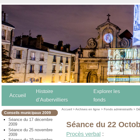
Histoire
Explorer les
Accueil
d’Aubervilliers
fonds
Accueil
>
Archives en ligne
>
Fonds administratifs
>
Dé
Conseils municipaux 2009
Séance du 17 décembre
Séance du 22 Octob
2009
Séance du 25 novembre
Procès verbal
:
2009
Séance du 19 novembre