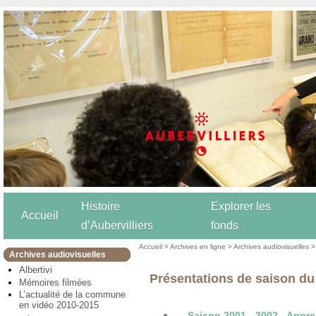
Histoire
Explorer les
Accueil
d’Aubervilliers
fonds
Accueil
>
Archives en ligne
>
Archives audiovisuelles
>
Archives audiovisuelles
Albertivi
Présentations de saison d
Mémoires filmées
L’actualité de la commune
en vidéo 2010-2015
Saison 2001 - 2002 - Appr