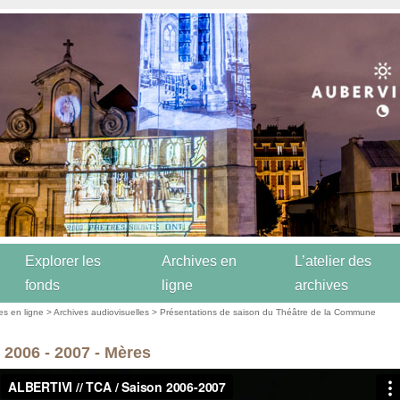
Explorer les
Archives en
L’atelier des
fonds
ligne
archives
es en ligne
>
Archives audiovisuelles
>
Présentations de saison du Théâtre de la Commune
 2006 - 2007 - Mères