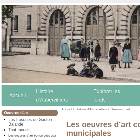
Histoire
Explorer les
Accueil
d’Aubervilliers
fonds
Accueil
>
Histoire d’Aubervilliers
>
Oeuvres d’art
Oeuvres d’art
Les fresques de Gaston
Les oeuvres d’art 
Balande
Tout monde
municipales
Les oeuvres d’art conservées aux