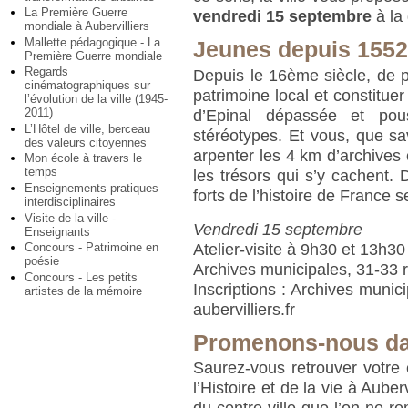
La Première Guerre
vendredi 15 septembre
à la 
mondiale à Aubervilliers
Mallette pédagogique - La
Jeunes depuis 1552
Première Guerre mondiale
Regards
Depuis le 16ème siècle, de pe
cinématographiques sur
patrimoine local et constitue
l’évolution de la ville (1945-
2011)
d’Epinal dépassée et pous
L’Hôtel de ville, berceau
stéréotypes. Et vous, que s
des valeurs citoyennes
arpenter les 4 km d’archives 
Mon école à travers le
temps
les trésors qui s’y cachent. 
Enseignements pratiques
forts de l’histoire de France s
interdisciplinaires
Visite de la ville -
Vendredi 15 septembre
Enseignants
Atelier-visite à 9h30 et 13h3
Concours - Patrimoine en
poésie
Archives municipales, 31-33
Concours - Les petits
Inscriptions : Archives munic
artistes de la mémoire
aubervilliers.fr
Promenons-nous dan
Saurez-vous retrouver votre 
l’Histoire et de la vie à Auber