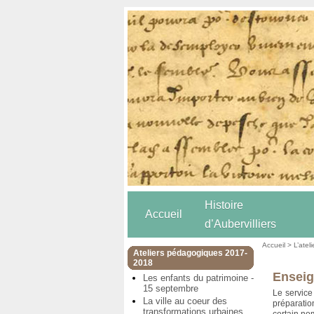
Histoire
Accueil
d’Aubervilliers
Accueil
>
L’atel
Ateliers pédagogiques 2017-
2018
Enseig
Les enfants du patrimoine -
15 septembre
Le service
La ville au coeur des
préparatio
transformations urbaines