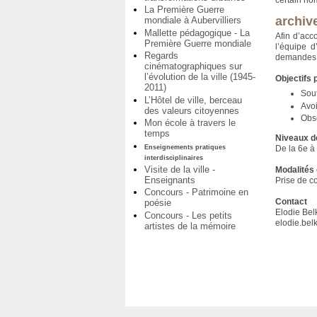
certain no
La Première Guerre
archive
mondiale à Aubervilliers
Mallette pédagogique - La
Afin d’acc
Première Guerre mondiale
l’équipe d
Regards
demandes
cinématographiques sur
l’évolution de la ville (1945-
Objectifs
2011)
Sou
L’Hôtel de ville, berceau
Avoi
des valeurs citoyennes
Obs
Mon école à travers le
temps
Niveaux d
Enseignements pratiques
De la 6e à
interdisciplinaires
Visite de la ville -
Modalités 
Enseignants
Prise de c
Concours - Patrimoine en
Contact
poésie
Elodie Bel
Concours - Les petits
elodie.bel
artistes de la mémoire