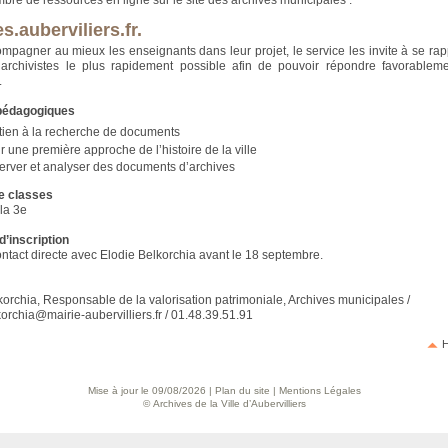
mbre de ressources en ligne sur le site des archives municipales :
s.auberviliers.fr.
ompagner au mieux les enseignants dans leur projet, le service les invite à se ra
’archivistes le plus rapidement possible afin de pouvoir répondre favorablem
.
 pédagogiques
tien à la recherche de documents
r une première approche de l’histoire de la ville
erver et analyser des documents d’archives
e classes
 la 3e
d’inscription
ontact directe avec Elodie Belkorchia avant le 18 septembre.
korchia, Responsable de la valorisation patrimoniale, Archives municipales /
korchia@mairie-aubervilliers.fr / 01.48.39.51.91
H
Mise à jour le 09/08/2026 |
Plan du site
|
Mentions Légales
© Archives de la Ville d’Aubervilliers