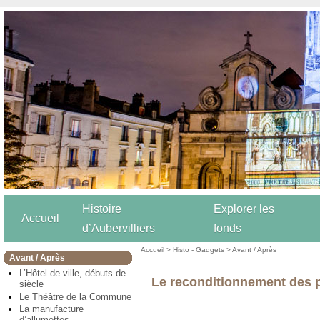
Histoire
Explorer les
Accueil
d’Aubervilliers
fonds
Accueil
>
Histo - Gadgets
>
Avant / Après
Avant / Après
L’Hôtel de ville, débuts de
Le reconditionnement des p
siècle
Le Théâtre de la Commune
La manufacture
d’allumettes