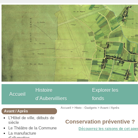
Histoire
Explorer les
Accueil
d’Aubervilliers
fonds
Accueil
>
Histo - Gadgets
>
Avant / Après
Avant / Après
L’Hôtel de ville, débuts de
Conservation préventive ?
siècle
Le Théâtre de la Commune
Découvrez les raisons de cet ape
La manufacture
d’allumettes