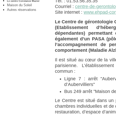
Tél. : 01.53.56.35.35
Le centre Constance Mazier
Maison du Soleil
Courriel :
centre-de-gerontol
Autres réservations
Site internet :
www.ehpad-con
Le Centre de gérontologie
(Etablissement d’héb
dépendantes) permettant d
également d’un PASA (pôle
l’accompagnement de per
comportement (Maladie Alz
Il est situé au cœur de la vil
parisienne. L’établisseme
commun :
Ligne 7 : arrêt "Auberv
d’Aubervilliers"
Bus 249 arrêt "Maison de 
Le Centre est situé dans un 
chambres individuelles et de
restauration, d’espace d’ani