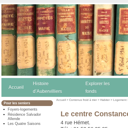
Histoire
Explorer les
Accueil
d’Aubervilliers
fonds
Accueil
>
Contenus froid à trier
>
Habiter
>
Logement
Pour les seniors
Foyers-logements
Le centre Constanc
Résidence Salvador
Allende
4 rue Hémet.
Les Quatre Saisons